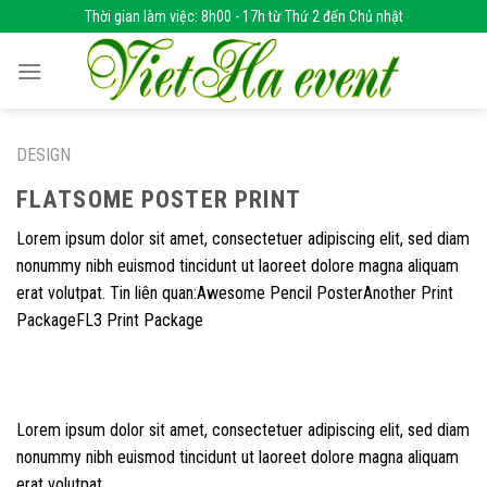
Skip
Thời gian làm việc: 8h00 - 17h từ Thứ 2 đến Chủ nhật
to
content
DESIGN
FLATSOME POSTER PRINT
Lorem ipsum dolor sit amet, consectetuer adipiscing elit, sed diam
nonummy nibh euismod tincidunt ut laoreet dolore magna aliquam
erat volutpat. Tin liên quan:Awesome Pencil PosterAnother Print
PackageFL3 Print Package
Lorem ipsum dolor sit amet, consectetuer adipiscing elit, sed diam
nonummy nibh euismod tincidunt ut laoreet dolore magna aliquam
erat volutpat.