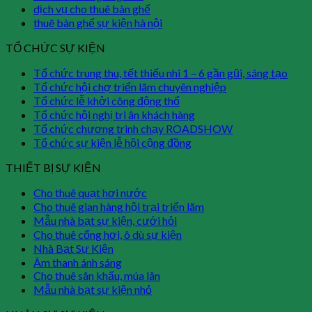
dịch vụ cho thuê bàn ghế
thuê bàn ghế sự kiện hà nội
TỔ CHỨC SỰ KIỆN
Tổ chức trung thu, tết thiếu nhi 1 – 6 gần gũi, sáng tạo
Tổ chức hội chợ triển lãm chuyên nghiệp
Tổ chức lễ khởi công động thổ
Tổ chức hội nghị tri ân khách hàng
Tổ chức chương trình chạy ROADSHOW
Tổ chức sự kiện lễ hội cộng đồng
THIẾT BỊ SỰ KIỆN
Cho thuê quạt hơi nước
Cho thuê gian hàng hội trại triển lãm
Mẫu nhà bạt sự kiện, cưới hỏi
Cho thuê cổng hơi, ô dù sự kiện
Nhà Bạt Sự Kiện
Âm thanh ánh sáng
Cho thuê sân khấu, múa lân
Mẫu nhà bạt sự kiện nhỏ