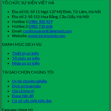
TỔ CHỨC SỰ KIỆN VIỆT HÀ
Địa chỉ 01: Số 11 Ngõ 137 Mỹ Đình, Từ Liêm, Hà Nội
Địa chỉ 2: Số 152 Hoa Bằng, Cầu Giấy, Hà Nội
Hotline 1:
0986 300 929
Hotline 2:
0982 730 608
Email:
cuoihoisukien83@gmail.com
Website:
event.bictmobile.com
DANH MỤC DỊCH VỤ
Thiết bị sự kiện
Tổ chức sự kiện
Nhân sự sự kiện
TẠI SAO CHỌN CHÚNG TÔI
Uy tín chuyên nghiệp
Dịch vụ hoàn hảo
Giá cả hợp lý
Đúng tiến độ
Cơ sở vật chật hiện đại
Fanpage chúng tôi