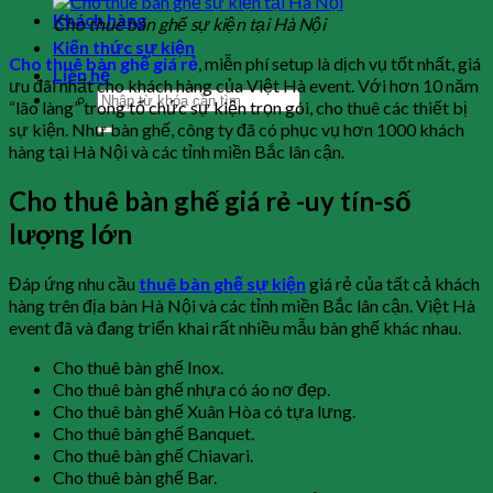
Khách hàng
Cho thuê bàn ghế sự kiện tại Hà Nội
Kiến thức sự kiện
Cho thuê bàn ghế giá rẻ
, miễn phí setup là dịch vụ tốt nhất, giá
Liên hệ
ưu đãi nhất cho khách hàng của Việt Hà event. Với hơn 10 năm
“lão làng” trong tổ chức sự kiện trọn gói, cho thuê các thiết bị
sự kiện. Như bàn ghế, công ty đã có phục vụ hơn 1000 khách
hàng tại Hà Nội và các tỉnh miền Bắc lân cận.
Cho thuê bàn ghế giá rẻ -uy tín-số
lượng lớn
Đáp ứng nhu cầu
thuê bàn ghế sự kiện
giá rẻ của tất cả khách
hàng trên địa bàn Hà Nội và các tỉnh miền Bắc lân cận. Việt Hà
event đã và đang triển khai rất nhiều mẫu bàn ghế khác nhau.
Cho thuê bàn ghế Inox.
Cho thuê bàn ghế nhựa có áo nơ đẹp.
Cho thuê bàn ghế Xuân Hòa có tựa lưng.
Cho thuê bàn ghế Banquet.
Cho thuê bàn ghế Chiavari.
Cho thuê bàn ghế Bar.