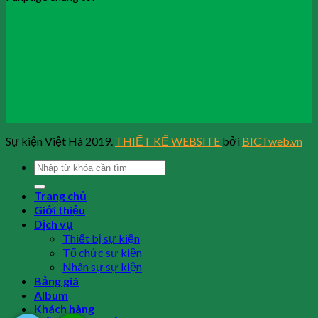
Sự kiện Việt Hà 2019.
THIẾT KẾ WEBSITE
bởi
BICTweb.vn
Trang chủ
Giới thiệu
Dịch vụ
Thiết bị sự kiện
Tổ chức sự kiện
Nhân sự sự kiện
Bảng giá
Album
Khách hàng