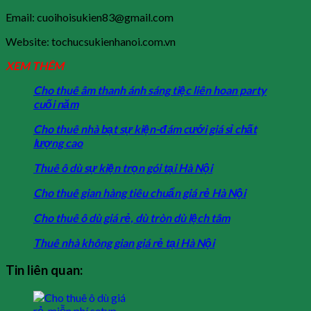
Email: cuoihoisukien83@gmail.com
Website: tochucsukienhanoi.com.vn
XEM THÊM
Cho thuê âm thanh ánh sáng tiệc liên hoan party
cuối năm
Cho thuê nhà bạt sự kiện-đám cưới giá sỉ chất
lượng cao
Thuê ô dù sự kiện trọn gói tại Hà Nội
Cho thuê gian hàng tiêu chuẩn giá rẻ Hà Nội
Cho thuê ô dù giá rẻ, dù tròn dù lệch tâm
Thuê nhà không gian giá rẻ tại Hà Nội
Tin liên quan: