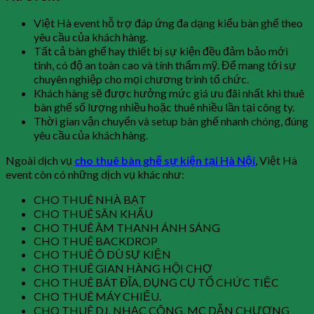
Việt Hà event hỗ trợ đáp ứng đa dạng kiểu bàn ghế theo
yêu cầu của khách hàng.
Tất cả bàn ghế hay thiết bị sự kiện đều đảm bảo mới
tinh, có độ an toàn cao và tính thẩm mỹ. Để mang tới sự
chuyên nghiệp cho mọi chương trình tổ chức.
Khách hàng sẽ được hưởng mức giá ưu đãi nhất khi thuê
bàn ghế số lượng nhiều hoặc thuê nhiều lần tại công ty.
Thời gian vận chuyển và setup bàn ghế nhanh chóng, đúng
yêu cầu của khách hàng.
Ngoài dịch vụ
cho thuê bàn ghế sự kiện tại Hà Nội
, Việt Hà
event còn có những dịch vụ khác như:
CHO THUÊ NHÀ BẠT
CHO THUÊ SÂN KHẤU
CHO THUÊ ÂM THANH ÁNH SÁNG
CHO THUÊ BACKDROP
CHO THUÊ Ô DÙ SỰ KIỆN
CHO THUÊ GIAN HÀNG HỘI CHỢ
CHO THUÊ BÁT ĐĨA, DỤNG CỤ TỔ CHỨC TIỆC
CHO THUÊ MÁY CHIẾU.
CHO THUÊ DJ, NHẠC CÔNG, MC DẪN CHƯƠNG