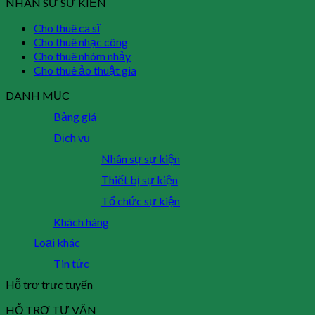
NHÂN SỰ SỰ KIỆN
Cho thuê ca sĩ
Cho thuê nhạc công
Cho thuê nhóm nhảy
Cho thuê ảo thuật gia
DANH MỤC
Bảng giá
Dịch vụ
Nhân sự sự kiện
Thiết bị sự kiện
Tổ chức sự kiện
Khách hàng
Loại khác
Tin tức
Hỗ trợ trực tuyến
HỖ TRỢ TƯ VẤN