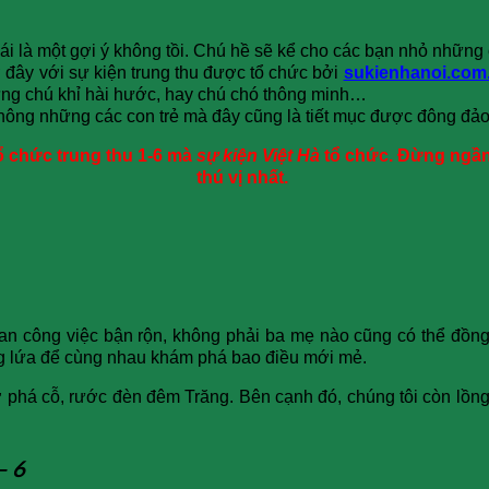
 thái là một gợi ý không tồi. Chú hề sẽ kể cho các bạn nhỏ nhữ
ờ đây với sự kiện trung thu được tổ chức bởi
sukienhanoi.com
ững chú khỉ hài hước, hay chú chó thông minh…
 không những các con trẻ mà đây cũng là tiết mục được đông đả
ổ chức trung thu 1-6 mà
sự kiện Việt Hà
tổ chức. Đừng ngần 
thú vị nhất.
gian công việc bận rộn, không phải ba mẹ nào cũng có thể đồn
ang lứa để cùng nhau khám phá bao điều mới mẻ.
 ở phá cỗ, rước đèn đêm Trăng. Bên cạnh đó, chúng tôi còn lồ
 – 6