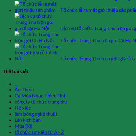
Tổ chức lễ ra mắt giới thiệu sản ph
Dịch vụ tổ chức Trung Thu trọn gói g
Tổ chức Trung Thu trọn gói tại Hà N
Tổ chức Trung Thu trọn gói-giá rẻ t
Thẻ bài viết
...
Ảo Thuật
Ca Múa Nhạc Thiếu Nhi
công ty tổ chức trung thu
Hề xiếc
làm bóng nghệ thuật
Lên kịch bản
Múa Rối
tổ chức sự kiện từ A - Z