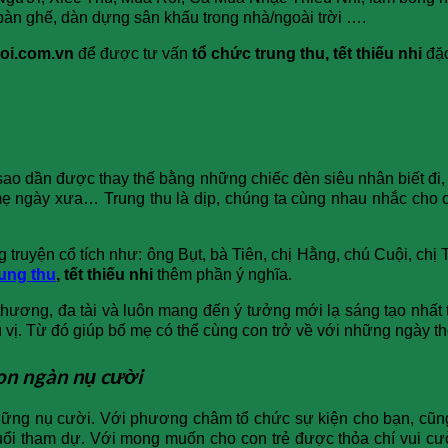
í, bàn ghế, dàn dựng sân khấu trong nhà/ngoài trời ….
oi.com.vn
để được tư vấn
tổ chức trung thu, tết thiếu nhi
đặ
 sao dần được thay thế bằng những chiếc đèn siêu nhân biết đi,
mẹ ngày xưa… Trung thu là dịp, chúng ta cùng nhau nhắc cho 
ng truyện cổ tích như: ông Bụt, bà Tiên, chị Hằng, chú Cuội, c
rung thu
, tết thiếu nhi
thêm phần ý nghĩa.
ơng, đa tài và luôn mang đến ý tưởng mới lạ sáng tạo nhất tr
 vị. Từ đó giúp bố mẹ có thể cùng con trở về với những ngày thơ
con ngàn nụ cười
hững nụ cười. Với phương châm tổ chức sự kiện cho bạn, cũng
ổi tham dự. Với mong muốn cho con trẻ được thỏa chí vui cườ