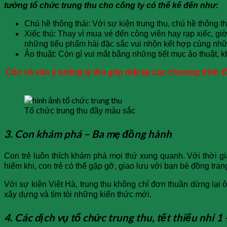
tưởng tổ chức trung thu cho công ty có thể kể đến như:
Chú hề thông thái: Với sự kiện trung thu, chú hề thông
Xiếc thú: Thay vì mua vé đến công viên hay rạp xiếc, gi
những tiểu phẩm hài đặc sắc vui nhộn kết hợp cùng nh
Ảo thuật: Còn gì vui mắt bằng những tiết mục ảo thuật,
Còn vô vàn ý tưởng lý thú góp mặt tại các chương trình t
Tổ chức trung thu đầy màu sắc
3. Con khám phá – Ba mẹ đồng hành
Con trẻ luôn thích khám phá mọi thứ xung quanh. Với thời 
hiếm khi, con trẻ có thể gặp gỡ, giao lưu với bạn bè đồng tr
Với sự kiện Việt Hà, trung thu không chỉ đơn thuần dừng lại
xây dựng và tìm tòi những kiến thức mới.
4. Các dịch vụ tổ chức trung thu, tết thiếu nhi 1