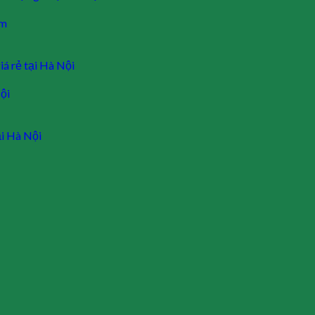
ẩm
iá rẻ tại Hà Nội
ội
ại Hà Nội