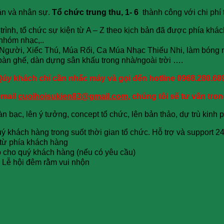
ần và nhân sự.
Tổ chức trung thu, 1- 6
thành công
với chi phí 
trình, tổ chức sự kiện từ A – Z theo kịch bản đã được phía khá
nhóm nhạc,..
 Người, Xiếc Thú, Múa Rối, Ca Múa Nhạc Thiếu Nhi, làm bóng 
í, bàn ghế, dàn dựng sân khấu trong nhà/ngoài trời ….
úy khách chỉ cần nhấc máy và gọi đến hotline 0968.280.68
email
cuoihoisukien83@gmail.com
, chúng tôi sẽ tư vấn tro
n bạc, lên ý tưởng, concept tổ chức, lên bản thảo, dự trù kinh 
uý khách hàng trong suốt thời gian tổ chức. Hỗ trợ và support 2
 từ phía khách hàng
o cho quý khách hàng (nếu có yêu cầu)
n
Lễ hội đêm rằm vui nhộn