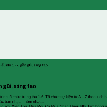
iếu nhi 1 – 6 gần gũi, sáng tạo
n gũi, sáng tạo
trình tổ chức trung thu 1-6. Tổ chức sự kiện từ A – Z theo kịc
ác ban nhạc, nhóm nhạc,..
 Người, Xiếc Thú, Múa Rối, Ca Múa Nhạc Thiếu Nhi, làm bóng n