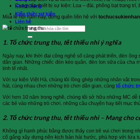
Khách hàng
Cung cấp thiết bị sự kiện: Loa – đài, phông bạt trang tr
Kiến thức sự kiện
Mùa lễ hội năm nay, đừng quên liên hệ với
tochucsukienhan
Liên hệ
1. Tổ chức trung thu, tết thiếu nhi ý nghĩa
Ngày nay, khi thời đại công nghệ số càng phát triển, đèn ông
dân gian. Những chiếc đèn kéo quân, đèn lon sữa của cha 
tinh tế nhất.
Với sự kiện Việt Hà, chúng tôi lồng ghép những nhân vật tro
hát, cùng nhau chơi những trò chơi dân gian, cùng
tổ chức t
Với hơn 10 năm trong nghề, chúng tôi sở hữu những MC dễ thư
các bé vào những trò chơi, những câu chuyện hay tiết mục thú
2. Tổ chức trung thu, tết thiếu nhi – Mang cho 
Không gì hạnh phúc bằng được thấy con trẻ vui chơi trong n
cố gắng xây dựng nên kịch bản hài hước, phù hợp với lứa tu