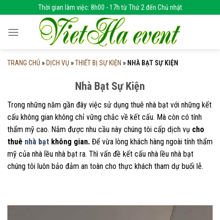
Skip
Thời gian làm việc: 8h00 - 17h từ Thứ 2 đến Chủ nhật
to
content
TRANG CHỦ
»
DỊCH VỤ
»
THIẾT BỊ SỰ KIỆN
»
NHÀ BẠT SỰ KIỆN
Nhà Bạt Sự Kiện
Trong những năm gần đây việc sử dụng thuê nhà bạt với những kết
cấu không gian không chỉ vững chắc về kết cấu. Mà còn có tính
thẩm mỹ cao. Nắm được nhu cầu này chúng tôi cấp dịch vụ
cho
thuê
nhà bạt
không gian.
Để vừa lòng khách hàng ngoài tính thẩm
mỹ của nhà lều nhà bạt ra. Thì vấn đề kết cấu nhà lều nhà bạt
chúng tôi luôn bảo đảm an toàn cho thực khách tham dự buổi lễ.