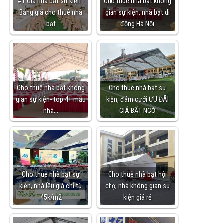
#1 Giá nhà bạt sự kiện -
Cho thuê nhà bạt không
Bảng giá cho thuê nhà
gian sự kiện, nhà bạt di
bạt
động Hà Nội
Cho thuê nhà bạt không
Cho thuê nhà bạt sự
gian sự kiện- top 4+ mẫu
kiện, đám cưới ƯU ĐÃI
nhà…
GIÁ BẤT NGỜ
Cho thuê nhà bạt sự
Cho thuê nhà bạt hội
kiện, nhà lều giá chỉ từ
chợ, nhà không gian sự
45k/m2
kiện giá rẻ