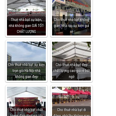
Thuê nhà bạt sự kiện,
Cho thuê nhà bạt không
nhà không gian GIÁ TỐT-
gian, nhà rạp sự kiện giá
CHẤT LƯỢNG
rẻ
Cho thuê nhà bạt sự kiện
Cho thuê nhà bạt đẹp
trọn gói Hà Nội-nhà
chất lượng cao-giá rẻ bất
không gian đẹp
ngờ
Cho thuê nhà bạt chất
Cho thuê nhà bạt di
lượng đỉnh cao-giá tốt
động, nhà lều không gian