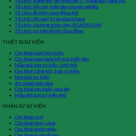
Tổ chức trung thu, tết thiếu nhi 1 – 6 gần gũi, sáng tạo
Tổ chức hội chợ triển lãm chuyên nghiệp
Tổ chức lễ khởi công động thổ
Tổ chức hội nghị tri ân khách hàng
Tổ chức chương trình chạy ROADSHOW
Tổ chức sự kiện lễ hội cộng đồng
THIẾT BỊ SỰ KIỆN
Cho thuê quạt hơi nước
Cho thuê gian hàng hội trại triển lãm
Mẫu nhà bạt sự kiện, cưới hỏi
Cho thuê cổng hơi, ô dù sự kiện
Nhà Bạt Sự Kiện
Âm thanh ánh sáng
Cho thuê sân khấu, múa lân
Mẫu nhà bạt sự kiện nhỏ
NHÂN SỰ SỰ KIỆN
Cho thuê ca sĩ
Cho thuê nhạc công
Cho thuê nhóm nhảy
Cho thuê ảo thuật gia