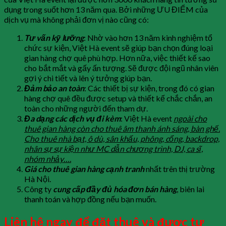
dụng trong suốt hơn 13 năm qua. Bởi những ƯU ĐIỂM của
dịch vụ mà không phải đơn vị nào cũng có:
Tư vấn kỹ lưỡng
: Nhờ vào hơn 13 năm kinh nghiệm tổ
chức sự kiện, Việt Hà event sẽ giúp bạn chọn đúng loại
gian hàng chợ quê phù hợp. Hơn nữa, việc thiết kế sao
cho bắt mắt và gấy ấn tượng. Sẽ được đội ngũ nhân viên
gợi ý chi tiết và lên ý tưởng giúp bạn.
Đảm bảo an toàn
: Các thiết bị sự kiện, trong đó có gian
hàng chợ quê đều được setup và thiết kế chắc chắn, an
toàn cho những người đến tham dự.
Đa dạng các dịch vụ đi kèm
: Việt Hà event
ngoài cho
thuê gian hàng còn cho thuê âm thanh ánh sáng, bàn ghế.
Cho thuê nhà bạt, ô dù, sân khấu, phông, cổng, backdrop,
nhân sự sự kiện như MC dẫn chương trình, DJ, ca sĩ,
nhóm nhảy….
Giá cho thuê gian hàng cạnh tranh
nhất trên thị trường
Hà Nội.
Công ty
cung cấp đầy đủ hóa đơn bán hàng
, biên lai
thanh toán và hợp đồng nếu bạn muốn.
Liên hệ ngay để đặt thuê và được tư