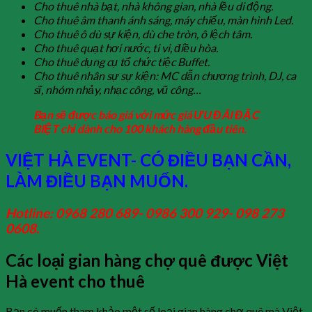
Cho thuê nhà bạt, nhà không gian, nhà lều di động.
Cho thuê âm thanh ánh sáng, máy chiếu, màn hình Led.
Cho thuê ô dù sự kiện, dù che tròn, ô lệch tâm.
Cho thuê quạt hơi nước, ti vi, điều hòa.
Cho thuê dụng cụ tổ chức tiệc Buffet.
Cho thuê nhân sự sự kiện: MC dẫn chương trình, DJ, ca
sĩ, nhóm nhảy, nhạc công, vũ công…
Bạn sẽ được báo giá với mức giá ƯU ĐÃI ĐẶC
BIỆT chỉ dành cho 100 khách hàng đầu tiên.
VIỆT HÀ EVENT- CÓ ĐIỀU BẠN CẦN,
LÀM ĐIỀU BẠN MUỐN.
Hotline: 0968 280 689- 0986 300 929- 098 273
0608.
Các loại gian hàng chợ quê được Việt
Hà event cho thuê
Bạn có muốn tham khảo một số loại gian hàng chợ quê mà Việt