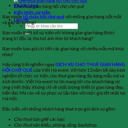
Khách hàng
Cho thuê gian hàng hội chợ chợ quê
Kiến thức sự kiện
Bạn muốn
tổ chức hội chợ quê
với những gian hàng bắt mắt
Liên hệ
và gây ấn tượng?
Bạn muốn thiết kế sự kiện với không gian gian hàng được
trang trí độc lạ, thu hút ánh nhìn từ khách hàng?
Bạn muốn báo giá chi tiết các gian hàng với nhiều mẫu mã khác
nhau?
Hãy cùng trải nghiệm ngay
DỊCH VỤ CHO THUÊ GIAN HÀNG
HỘI CHỢ QUÊ
của Việt Hà event. Với hơn 13 năm bề dày kinh
nghiệm tổ chức sự kiện, cho thuê gian hàng đa dạng mẫu mã và
kích thước. Việt Hà event tự tin mang tới cho khách hàng sự
ưng ý hết thảy. Không chỉ về chất lượng thiết bị gian hàng đẹp,
hiện đại. Mà còn về sự phục vụ tận tâm với mức giá tốt nhất tại
Hà Nội.
Đặc biệt, với những khách hàng thuê trọn gói dịch vụ gồm:
Cho thuê bàn ghế các loại.
Cho thuê sân khấu, phông, cổng, backdrop.