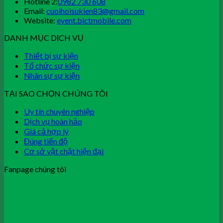
Hotline 2:
0982 730 608
Email:
cuoihoisukien83@gmail.com
Website:
event.bictmobile.com
DANH MỤC DỊCH VỤ
Thiết bị sự kiện
Tổ chức sự kiện
Nhân sự sự kiện
TẠI SAO CHỌN CHÚNG TÔI
Uy tín chuyên nghiệp
Dịch vụ hoàn hảo
Giá cả hợp lý
Đúng tiến độ
Cơ sở vật chật hiện đại
Fanpage chúng tôi