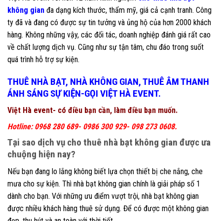
không gian
đa dạng kích thước, thẩm mỹ, giá cả cạnh tranh. Công
ty đã và đang có được sự tin tưởng và ủng hộ của hơn 2000 khách
hàng. Không những vậy, các đối tác, doanh nghiệp đánh giá rất cao
về chất lượng dịch vụ. Cũng như sự tận tâm, chu đáo trong suốt
quá trình hỗ trợ sự kiện.
THUÊ NHÀ BẠT, NHÀ KHÔNG GIAN, THUÊ ÂM THANH
ÁNH SÁNG SỰ KIỆN-GỌI VIỆT HÀ EVENT.
Việt Hà event- có điều bạn cần, làm điều bạn muốn.
Hotline: 0968 280 689- 0986 300 929- 098 273 0608.
Tại sao dịch vụ cho thuê nhà bạt không gian được ưa
chuộng hiện nay?
Nếu bạn đang lo lắng không biết lựa chọn thiết bị che nắng, che
mưa cho sự kiện. Thì nhà bạt không gian chính là giải pháp số 1
dành cho bạn. Với những ưu điểm vượt trội, nhà bạt không gian
được nhiều khách hàng thuê sử dụng. Để có được một không gian
đẹp, thu hút và an toàn với thời tiết.