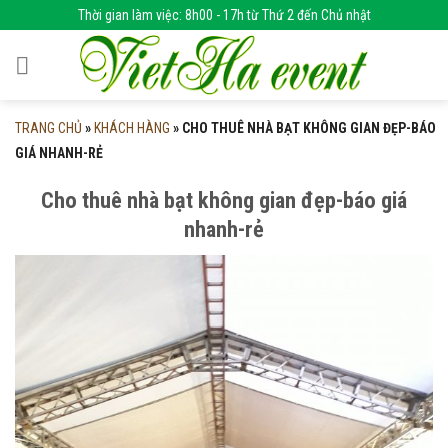
Skip
Thời gian làm việc: 8h00 - 17h từ Thứ 2 đến Chủ nhật
to
content
TRANG CHỦ
»
KHÁCH HÀNG
»
CHO THUÊ NHÀ BẠT KHÔNG GIAN ĐẸP-BÁO
GIÁ NHANH-RẺ
Cho thuê nhà bạt không gian đẹp-báo giá
nhanh-rẻ