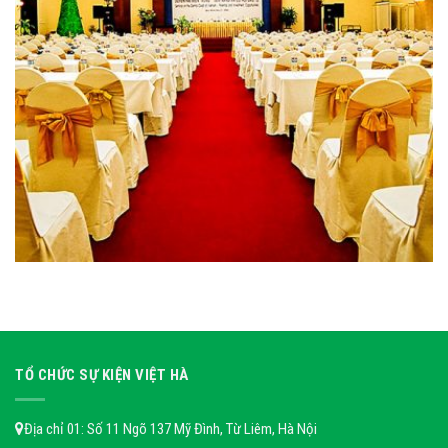
TỔ CHỨC SỰ KIỆN VIỆT HÀ
Địa chỉ 01: Số 11 Ngõ 137 Mỹ Đình, Từ Liêm, Hà Nội