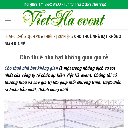
Skip
Thời gian làm việc: 8h00 - 17h từ Thứ 2 đến Chủ nhật
to
content
TRANG CHỦ
»
DỊCH VỤ
»
THIẾT BỊ SỰ KIỆN
»
CHO THUÊ NHÀ BẠT KHÔNG
GIAN GIÁ RẺ
Cho thuê nhà bạt không gian giá rẻ
Cho thuê nhà bạt không gian
là một trong những dịch vụ tốt
nhất của công ty tổ chức sự kiện Việt Hà event. Chúng tôi có
thương hiệu và các giá trị lớn giúp mỗi chương trình. Được diễn
ra hoàn hảo nhất, thành công nhất.