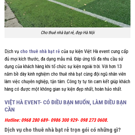
Cho thuê nhà bạt rẻ, đẹp Hà Nội
Dịch vụ
cho thuê nhà bạt rẻ
của sự kiện Việt Hà event cung cấp
đủ mọi kích thước, đa dạng mẫu mã. Đáp ứng tối đa nhu cầu sử
dụng của khách hàng khi tổ chức sự kiện ngoài trời. Với hơn 13
năm bề dày kinh nghiệm cho thuê nhà bạt cùng đội ngũ nhân viên
làm việc chuyên nghiệp, tận tâm. Công ty tự tin cam kết giúp khách
hàng có được một không gian sự kiện đẹp nhất, hoàn hảo nhất.
VIỆT HÀ EVENT- CÓ ĐIỀU BẠN MUỐN, LÀM ĐIỀU BẠN
CẦN
Hotline: 0968 280 689- 0986 300 929- 098 273 0608.
Dịch vụ cho thuê nhà bạt rẻ trọn gói có những gì?