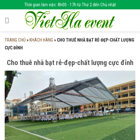
Skip
Thời gian làm việc: 8h00 - 17h từ Thứ 2 đến Chủ nhật
to
content
TRANG CHỦ
»
KHÁCH HÀNG
»
CHO THUÊ NHÀ BẠT RẺ-ĐẸP-CHẤT LƯỢNG
CỰC ĐỈNH
Cho thuê nhà bạt rẻ-đẹp-chất lượng cực đỉnh