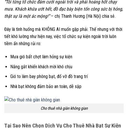
“Tôi từng tổ chức đám cưới ngoài trời và phải hoảng hốt chạy
mưa. Khách khứa ướt hết, đồ đạc bày biện tốn công sức bị hỏng,
thật sự là một ác mộng!”
– chị Thanh Hương (Hà Nội) chia sẻ.
Đây là tình huống mà KHÔNG AI muốn gặp phải. Thế nhưng với thời
tiết khó lường như hiện nay, việc tổ chức sự kiện ngoài trời luôn
tiềm ẩn những rủi ro:
Mưa gió bất chợt làm hỏng sự kiện
Nắng gắt khiến khách mời khó chịu
Gió to làm bay phông bạt, đổ vỡ đồ trang trí
Nhà bạt không đảm bảo an toàn, dễ sập
Cho thuê nhà giàn không gian
Tại Sao Nên Chọn Dịch Vụ Cho Thuê Nhà Bạt Sự Kiện