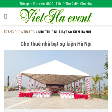
Skip
Thời gian làm việc: 8h00 - 17h từ Thứ 2 đến Chủ nhật
to
content
TRANG CHỦ
»
TIN TỨC
»
CHO THUÊ NHÀ BẠT SỰ KIỆN HÀ NỘI
Cho thuê nhà bạt sự kiện Hà Nội