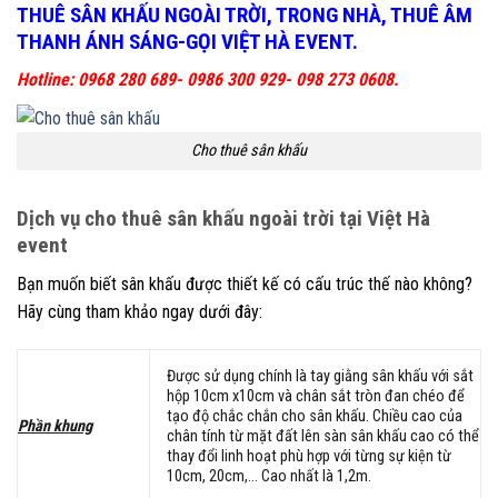
THUÊ SÂN KHẤU NGOÀI TRỜI, TRONG NHÀ, THUÊ ÂM
THANH ÁNH SÁNG-GỌI VIỆT HÀ EVENT.
Hotline: 0968 280 689- 0986 300 929- 098 273 0608.
Cho thuê sân khấu
Dịch vụ cho thuê sân khấu ngoài trời tại Việt Hà
event
Bạn muốn biết sân khấu được thiết kế có cấu trúc thế nào không?
Hãy cùng tham khảo ngay dưới đây:
Được sử dụng chính là tay giằng sân khấu với sắt
hộp 10cm x10cm và chân sắt tròn đan chéo để
tạo độ chắc chắn cho sân khấu. Chiều cao của
Phần khung
chân tính từ mặt đất lên sàn sân khấu cao có thể
thay đổi linh hoạt phù hợp với từng sự kiện từ
10cm, 20cm,… Cao nhất là 1,2m.