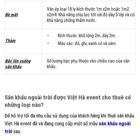
Ván ép loại 18 ly kích thước 1m x2m hoặc 1m2
Bề mặt
x2m4. Khả năng chịu lực tốt với độ dày 5 lớp và có
khả năng chống thấm nước.
– Kích thước: khổ rộng 2m, dày 2m.
Thảm
– Màu sắc: đỏ, ghi, xanh cỏ và xám.
Bậc lên xuống
Số lượng bậc phụ thuộc vào chiều cao của sân
sân khấu
khấu.
Sân khấu ngoài trời được Việt Hà event cho thuê có
những loại nào?
Để hỗ trợ tối đa nhu cầu sử dụng của khách hàng khi thuê sân khấu.
Việt Hà event đã và đang cung cấp một số mẫu
sân khấu ngoài
trời
sau: