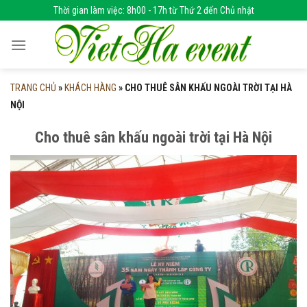
Skip
Thời gian làm việc: 8h00 - 17h từ Thứ 2 đến Chủ nhật
to
content
TRANG CHỦ
»
KHÁCH HÀNG
»
CHO THUÊ SÂN KHẤU NGOÀI TRỜI TẠI HÀ
NỘI
Cho thuê sân khấu ngoài trời tại Hà Nội