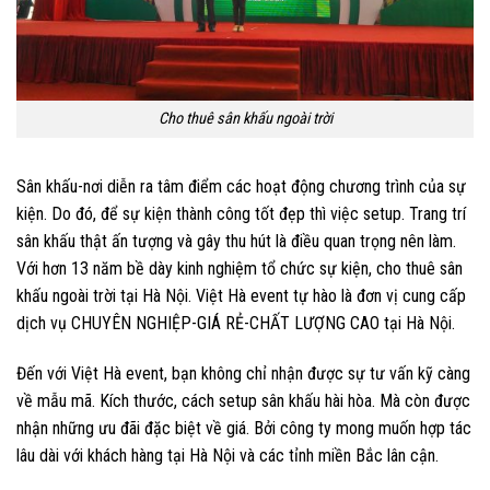
Cho thuê sân khấu ngoài trời
Sân khấu-nơi diễn ra tâm điểm các hoạt động chương trình của sự
kiện. Do đó, để sự kiện thành công tốt đẹp thì việc setup. Trang trí
sân khấu thật ấn tượng và gây thu hút là điều quan trọng nên làm.
Với hơn 13 năm bề dày kinh nghiệm tổ chức sự kiện, cho thuê sân
khấu ngoài trời tại Hà Nội. Việt Hà event tự hào là đơn vị cung cấp
dịch vụ CHUYÊN NGHIỆP-GIÁ RẺ-CHẤT LƯỢNG CAO tại Hà Nội.
Đến với Việt Hà event, bạn không chỉ nhận được sự tư vấn kỹ càng
về mẫu mã. Kích thước, cách setup sân khấu hài hòa. Mà còn được
nhận những ưu đãi đặc biệt về giá. Bởi công ty mong muốn hợp tác
lâu dài với khách hàng tại Hà Nội và các tỉnh miền Bắc lân cận.