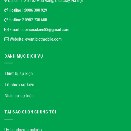
Địa chỉ 2: Số 152 Hoa Bằng, Cầu Giấy, Hà Nội
Hotline 1:
0986 300 929
Hotline 2:
0982 730 608
Email:
cuoihoisukien83@gmail.com
Website:
event.bictmobile.com
DANH MỤC DỊCH VỤ
Thiết bị sự kiện
Tổ chức sự kiện
Nhân sự sự kiện
TẠI SAO CHỌN CHÚNG TÔI
Uy tín chuyên nghiệp