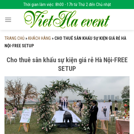
Skip
Thời gian làm việc: 8h00 - 17h từ Thứ 2 đến Chủ nhật
to
content
TRANG CHỦ
»
KHÁCH HÀNG
»
CHO THUÊ SÂN KHẤU SỰ KIỆN GIÁ RẺ HÀ
NỘI-FREE SETUP
Cho thuê sân khấu sự kiện giá rẻ Hà Nội-FREE
SETUP