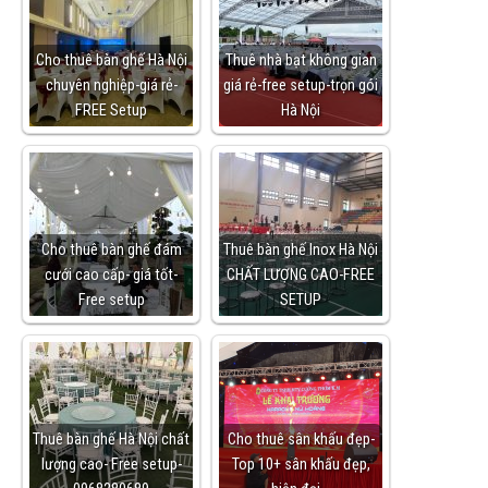
Cho thuê bàn ghế Hà Nội
Thuê nhà bạt không gian
chuyên nghiệp-giá rẻ-
giá rẻ-free setup-trọn gói
FREE Setup
Hà Nội
Cho thuê bàn ghế đám
Thuê bàn ghế Inox Hà Nội
cưới cao cấp- giá tốt-
CHẤT LƯỢNG CAO-FREE
Free setup
SETUP
Thuê bàn ghế Hà Nội chất
Cho thuê sân khấu đẹp-
lượng cao- Free setup-
Top 10+ sân khấu đẹp,