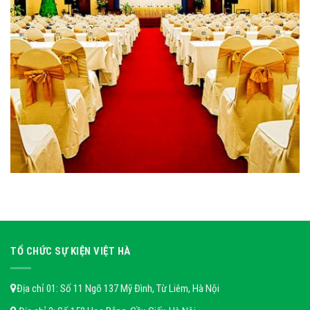
TỔ CHỨC SỰ KIỆN VIỆT HÀ
Địa chỉ 01: Số 11 Ngõ 137 Mỹ Đình, Từ Liêm, Hà Nội