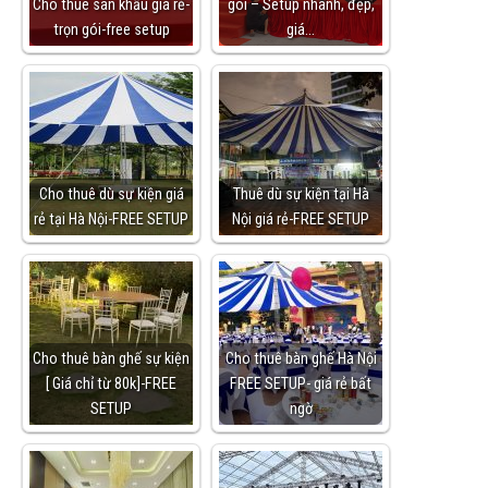
Cho thuê sân khấu giá rẻ-
gói – Setup nhanh, đẹp,
trọn gói-free setup
giá…
Cho thuê dù sự kiện giá
Thuê dù sự kiện tại Hà
rẻ tại Hà Nội-FREE SETUP
Nội giá rẻ-FREE SETUP
Cho thuê bàn ghế sự kiện
Cho thuê bàn ghế Hà Nội
[ Giá chỉ từ 80k]-FREE
FREE SETUP- giá rẻ bất
SETUP
ngờ