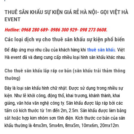
THUÊ SÂN KHẤU SỰ KIỆN GIÁ RẺ HÀ NỘI- GỌI VIỆT HÀ
EVENT
Hotline: 0968 280 689- 0986 300 929- 098 273 0608.
Các loại dịch vụ cho thuê sân khấu sự kiện phổ biến
Để đáp ứng mọi nhu cầu của khách hàng khi
thuê sân khấ
u
. Việt
Hà event đã và đang cung cấp nhiều loại hình sân khấu khác nhau.
Cho thuê sân khấu lắp ráp cơ bản (sân khấu trải thảm thông
thường)
Đây là loại sân khấu hình chữ nhật. Được sử dụng trong nhiều sự
kiện. Như lễ khởi công, động thổ, khai trương, khánh thành, khai
giảng, văn hóa văn nghệ công ty. Sân khấu được lắp ráp bởi các
tấm có kích thước từ 1m đến 2m, 2.5m. Sân khấu được làm bằng
sắt hoặc hợp kim nhôm sơn tĩnh điện. Kích thước cơ bản của sân
khấu thường là 4mx3m, 5mx4m, 8mx5m, 10mx6m, 20mx12m.