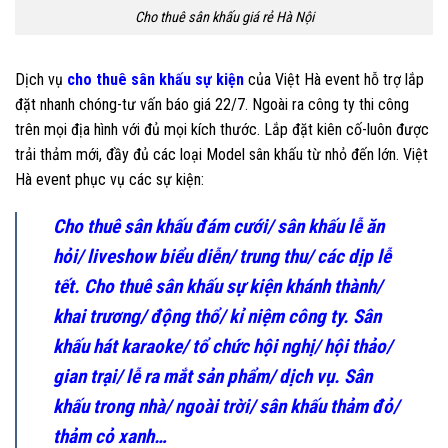
Cho thuê sân khấu giá rẻ Hà Nội
Dịch vụ
cho thuê sân khấu sự kiện
của Việt Hà event hỗ trợ lắp
đặt nhanh chóng-tư vấn báo giá 22/7. Ngoài ra công ty thi công
trên mọi địa hình với đủ mọi kích thước. Lắp đặt kiên cố-luôn được
trải thảm mới, đầy đủ các loại Model sân khấu từ nhỏ đến lớn. Việt
Hà event phục vụ các sự kiện:
Cho thuê sân khấu đám cưới/ sân khấu lễ ăn
hỏi/ liveshow biểu diễn/ trung thu/ các dịp lễ
tết. Cho thuê sân khấu sự kiện khánh thành/
khai trương/ động thổ/ kỉ niệm công ty. Sân
khấu hát karaoke/ tổ chức hội nghị/ hội thảo/
gian trại/ lễ ra mắt sản phẩm/ dịch vụ. Sân
khấu trong nhà/ ngoài trời/ sân khấu thảm đỏ/
thảm cỏ xanh…