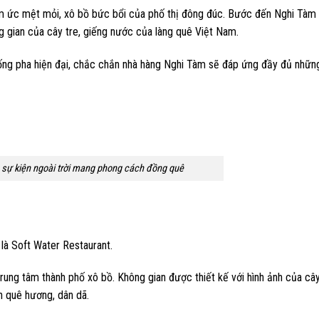
ấm ức mệt mỏi, xô bồ bức bổi của phố thị đông đúc. Bước đến Nghi Tàm
g gian của cây tre, giếng nước của làng quê Việt Nam.
thống pha hiện đại, chắc chắn nhà hàng Nghi Tàm sẽ đáp ứng đầy đủ nhữn
 sự kiện ngoài trời mang phong cách đồng quê
là Soft Water Restaurant.
trung tâm thành phố xô bồ. Không gian được thiết kế với hình ảnh của cây
h quê hương, dân dã.