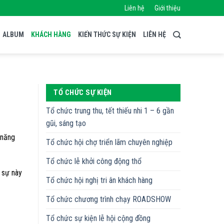
Liên hệ
Giới thiệu
ALBUM
KHÁCH HÀNG
KIẾN THỨC SỰ KIỆN
LIÊN HỆ
TỔ CHỨC SỰ KIỆN
Tổ chức trung thu, tết thiếu nhi 1 – 6 gần
gũi, sáng tạo
 năng
Tổ chức hội chợ triển lãm chuyên nghiệp
Tổ chức lễ khởi công động thổ
 sự này
Tổ chức hội nghị tri ân khách hàng
Tổ chức chương trình chạy ROADSHOW
Tổ chức sự kiện lễ hội cộng đồng