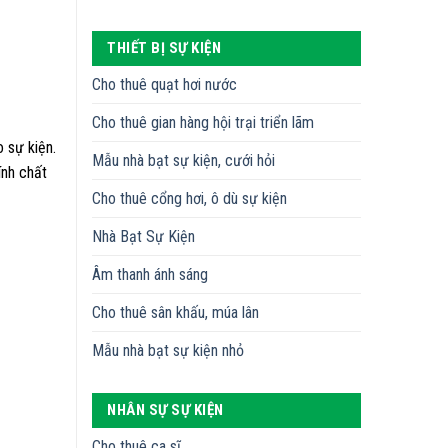
THIẾT BỊ SỰ KIỆN
Cho thuê quạt hơi nước
Cho thuê gian hàng hội trại triển lãm
 sự kiện.
Mẫu nhà bạt sự kiện, cưới hỏi
ính chất
Cho thuê cổng hơi, ô dù sự kiện
Nhà Bạt Sự Kiện
Âm thanh ánh sáng
Cho thuê sân khấu, múa lân
Mẫu nhà bạt sự kiện nhỏ
NHÂN SỰ SỰ KIỆN
Cho thuê ca sĩ