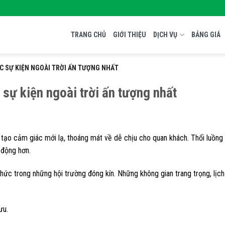
TRANG CHỦ
GIỚI THIỆU
DỊCH VỤ
BẢNG GIÁ
ỨC SỰ KIỆN NGOÀI TRỜI ẤN TƯỢNG NHẤT
 sự kiện ngoài trời ấn tượng nhất
ẽ tạo cảm giác mới lạ, thoáng mát về dễ chịu cho quan khách. Thổi luồng
 động hơn.
hức trong những hội trường đóng kín. Những không gian trang trọng, lịch
ưu.