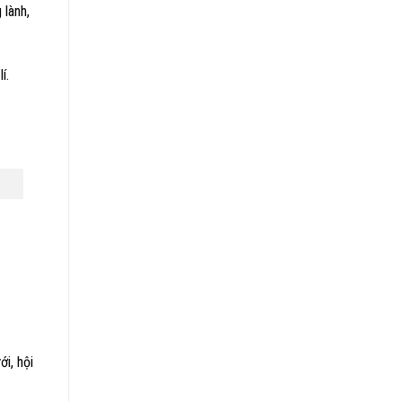
 lành,
í.
i, hội