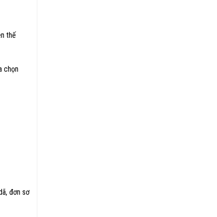
ên thế
ựa chọn
dã, đơn sơ