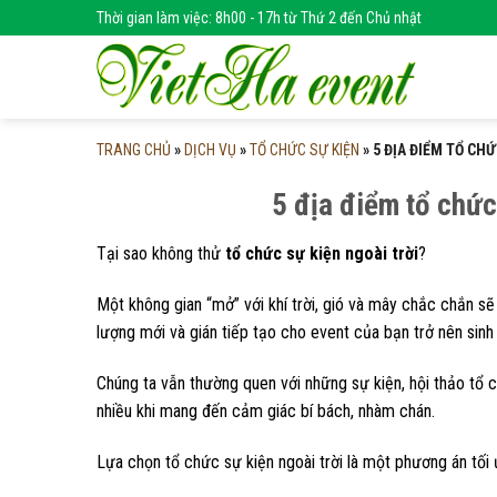
Skip
Thời gian làm việc: 8h00 - 17h từ Thứ 2 đến Chủ nhật
to
content
TRANG CHỦ
»
DỊCH VỤ
»
TỔ CHỨC SỰ KIỆN
»
5 ĐỊA ĐIỂM TỔ CH
5 địa điểm tổ chức
Tại sao không thử
tổ chức sự kiện ngoài trời
?
Một không gian “mở” với khí trời, gió và mây chắc chắn s
lượng mới và gián tiếp tạo cho event của bạn trở nên sinh
Chúng ta vẫn thường quen với những sự kiện, hội thảo tổ c
nhiều khi mang đến cảm giác bí bách, nhàm chán.
Lựa chọn tổ chức sự kiện ngoài trời là một phương án tối 