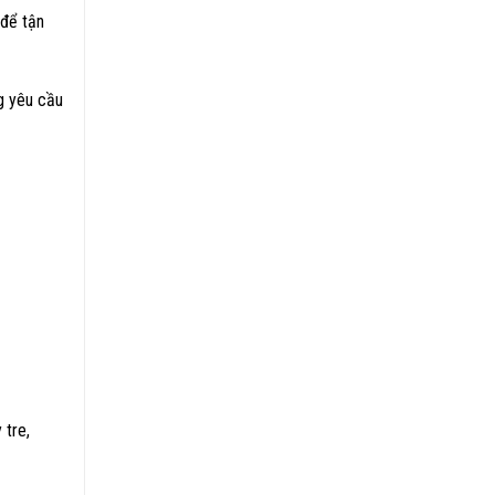
 để tận
g yêu cầu
 tre,