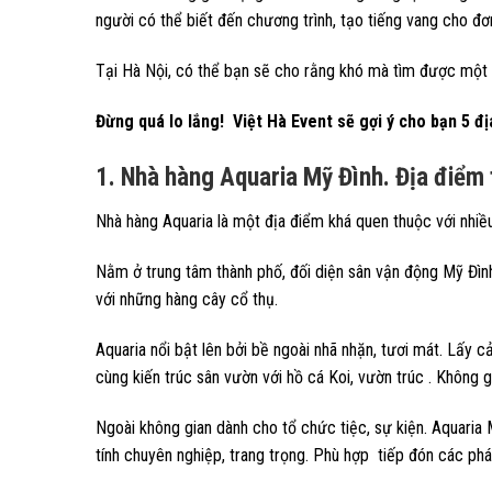
người có thể biết đến chương trình, tạo tiếng vang cho đơ
Tại Hà Nội, có thể bạn sẽ cho rằng khó mà tìm được một 
Đừng quá lo lắng! Việt Hà Event sẽ gợi ý cho bạn 5 đị
1. Nhà hàng Aquaria Mỹ Đình. Địa điểm 
Nhà hàng Aquaria là một địa điểm khá quen thuộc với nhiề
Nằm ở trung tâm thành phố, đối diện sân vận động Mỹ Đì
với những hàng cây cổ thụ.
Aquaria nổi bật lên bởi bề ngoài nhã nhặn, tươi mát. Lấy 
cùng kiến trúc sân vườn với hồ cá Koi, vườn trúc . Không gi
Ngoài không gian dành cho tổ chức tiệc, sự kiện. Aquari
tính chuyên nghiệp, trang trọng. Phù hợp tiếp đón các phái