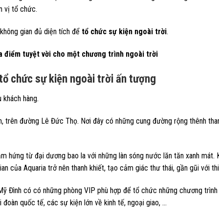
n vị tổ chức.
không gian đủ diện tích để
tổ chức sự kiện ngoài trời
.
a điểm tuyệt vời cho một chương trình ngoài trời
tổ chức sự kiện ngoài trời ấn tượng
u khách hàng.
nh, trên đường Lê Đức Thọ. Nơi đây có những cung đường rộng thênh tha
cảm hứng từ đại dương bao la với những làn sóng nước lăn tăn xanh mát. 
an của Aquaria trở nên thanh khiết, tạo cảm giác thư thái, gần gũi với thi
a Mỹ Đình có có những phòng VIP phù hợp để tổ chức những chương trình 
 đoàn quốc tế, các sự kiện lớn về kinh tế, ngoại giao, …