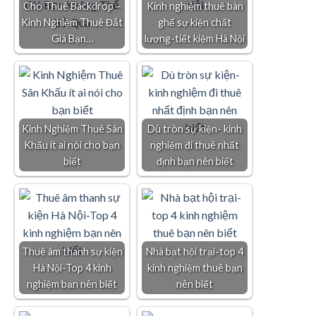
Cho Thuê Backdrop –
Kinh nghiệm thuê bàn
Kinh Nghiệm Thuê Đắt
ghế sự kiện chất
Giá Bạn…
lượng-tiết kiệm Hà Nội
Kinh Nghiệm Thuê Sân
Dù tròn sự kiện- kinh
Khấu ít ai nói cho bạn
nghiệm đi thuê nhất
biết
định bạn nên biết
Thuê âm thanh sự kiện
Nhà bạt hội trại-top 4
Hà Nội-Top 4 kinh
kinh nghiệm thuê bạn
nghiệm bạn nên biết
nên biết