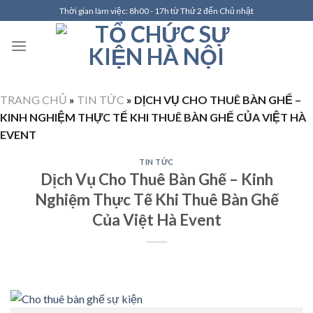
Skip
Thời gian làm việc: 8h00 - 17h từ Thứ 2 đến Chủ nhật
to
content
TRANG CHỦ
»
TIN TỨC
»
DỊCH VỤ CHO THUÊ BÀN GHẾ –
KINH NGHIỆM THỰC TẾ KHI THUÊ BÀN GHẾ CỦA VIỆT HÀ
EVENT
TIN TỨC
Dịch Vụ Cho Thuê Bàn Ghế – Kinh
Nghiệm Thực Tế Khi Thuê Bàn Ghế
Của Việt Hà Event