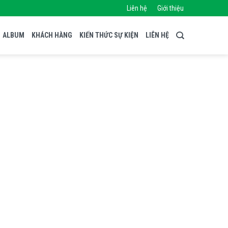
Liên hệ
Giới thiệu
ALBUM
KHÁCH HÀNG
KIẾN THỨC SỰ KIỆN
LIÊN HỆ