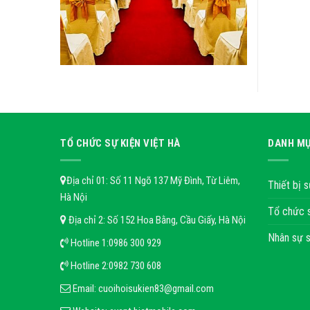
TỔ CHỨC SỰ KIỆN VIỆT HÀ
DANH MỤ
Địa chỉ 01: Số 11 Ngõ 137 Mỹ Đình, Từ Liêm,
Thiết bị s
Hà Nội
Tổ chức 
Địa chỉ 2: Số 152 Hoa Bằng, Cầu Giấy, Hà Nội
Nhân sự s
Hotline 1:
0986 300 929
Hotline 2:
0982 730 608
Email:
cuoihoisukien83@gmail.com