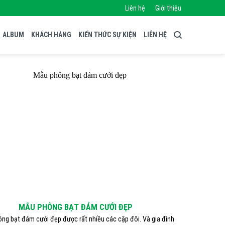
Liên hệ
Giới thiệu
ALBUM
KHÁCH HÀNG
KIẾN THỨC SỰ KIỆN
LIÊN HỆ
MẪU PHÔNG BẠT ĐÁM CƯỚI ĐẸP
ng bạt đám cưới đẹp được rất nhiều các cặp đôi. Và gia đình