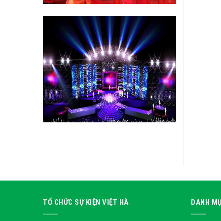
TỔ CHỨC SỰ KIỆN VIỆT HÀ
DANH MỤ