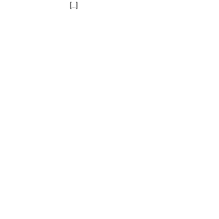
[...]