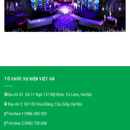
TỔ CHỨC SỰ KIỆN VIỆT HÀ
Địa chỉ 01: Số 11 Ngõ 137 Mỹ Đình, Từ Liêm, Hà Nội
Địa chỉ 2: Số 152 Hoa Bằng, Cầu Giấy, Hà Nội
Hotline 1:
0986 300 929
Hotline 2:
0982 730 608