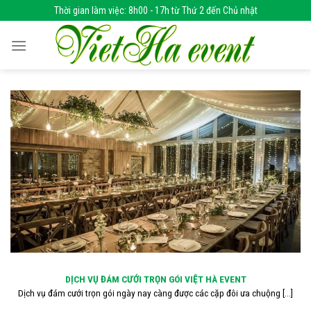
Skip
Thời gian làm việc: 8h00 - 17h từ Thứ 2 đến Chủ nhật
to
content
DỊCH VỤ ĐÁM CƯỚI TRỌN GÓI VIỆT HÀ EVENT
Dịch vụ đám cưới trọn gói ngày nay càng được các cặp đôi ưa chuộng [...]