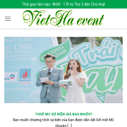
Skip
Thời gian làm việc: 8h00 - 17h từ Thứ 2 đến Chủ nhật
to
content
THUÊ MC SỰ KIỆN GIÁ BAO NHIÊU?
Bạn muốn chương trình sự kiện của bạn được dẫn dắt bởi một MC
chuyên [...]