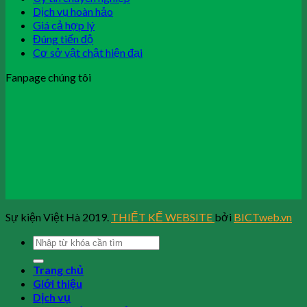
Dịch vụ hoàn hảo
Giá cả hợp lý
Đúng tiến độ
Cơ sở vật chật hiện đại
Fanpage chúng tôi
Sự kiện Việt Hà 2019.
THIẾT KẾ WEBSITE
bởi
BICTweb.vn
Trang chủ
Giới thiệu
Dịch vụ