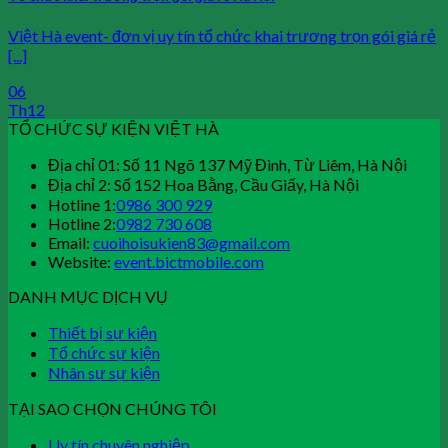
Việt Hà event- đơn vị uy tín tổ chức khai trương trọn gói giá rẻ
[...]
06
Th12
TỔ CHỨC SỰ KIỆN VIỆT HÀ
Địa chỉ 01: Số 11 Ngõ 137 Mỹ Đình, Từ Liêm, Hà Nội
Địa chỉ 2: Số 152 Hoa Bằng, Cầu Giấy, Hà Nội
Hotline 1:
0986 300 929
Hotline 2:
0982 730 608
Email:
cuoihoisukien83@gmail.com
Website:
event.bictmobile.com
DANH MỤC DỊCH VỤ
Thiết bị sự kiện
Tổ chức sự kiện
Nhân sự sự kiện
TẠI SAO CHỌN CHÚNG TÔI
Uy tín chuyên nghiệp