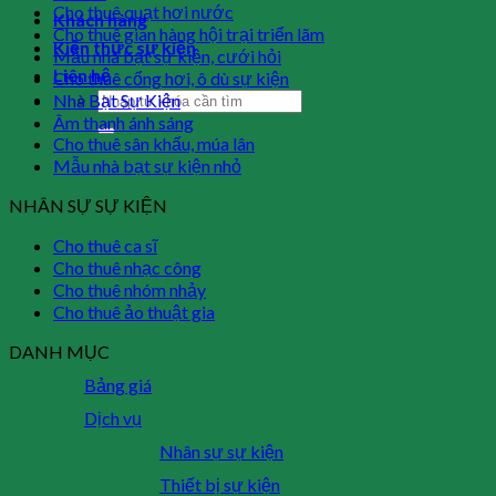
Cho thuê quạt hơi nước
Khách hàng
Cho thuê gian hàng hội trại triển lãm
Kiến thức sự kiện
Mẫu nhà bạt sự kiện, cưới hỏi
Liên hệ
Cho thuê cổng hơi, ô dù sự kiện
Nhà Bạt Sự Kiện
Âm thanh ánh sáng
Cho thuê sân khấu, múa lân
Mẫu nhà bạt sự kiện nhỏ
NHÂN SỰ SỰ KIỆN
Cho thuê ca sĩ
Cho thuê nhạc công
Cho thuê nhóm nhảy
Cho thuê ảo thuật gia
DANH MỤC
Bảng giá
Dịch vụ
Nhân sự sự kiện
Thiết bị sự kiện