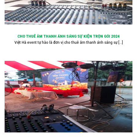
CHO THUÊ ÂM THANH ÁNH SÁNG SỰ KIỆN TRỌN GÓI 2024
Việt Hà event tự hào là đơn vị cho thuê âm thanh ánh sáng sự [...]