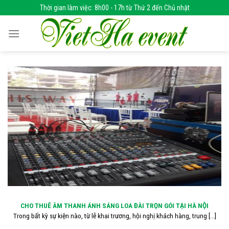
Skip
Thời gian làm việc: 8h00 - 17h từ Thứ 2 đến Chủ nhật
to
content
CHO THUÊ ÂM THANH ÁNH SÁNG LOA ĐÀI TRỌN GÓI TẠI HÀ NỘI
Trong bất kỳ sự kiện nào, từ lễ khai trương, hội nghị khách hàng, trung [...]