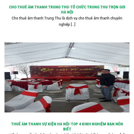
CHO THUÊ ÂM THANH TRUNG THU-TỔ CHỨC TRUNG THU TRỌN GÓI
HÀ NỘI
Cho thuê âm thanh Trung Thu là dịch vụ cho thuê âm thanh chuyên
nghiệp [...]
THUÊ ÂM THANH SỰ KIỆN HÀ NỘI-TOP 4 KINH NGHIỆM BẠN NÊN
BIẾT