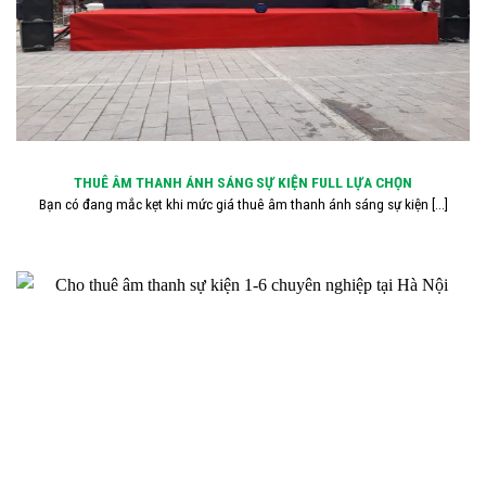
THUÊ ÂM THANH ÁNH SÁNG SỰ KIỆN FULL LỰA CHỌN
Bạn có đang mắc kẹt khi mức giá thuê âm thanh ánh sáng sự kiện [...]