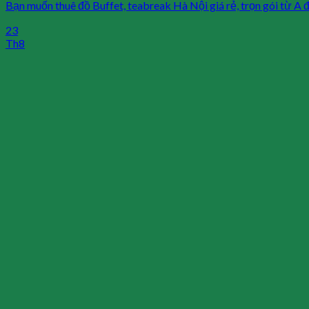
Bạn muốn thuê đồ Buffet, teabreak Hà Nội giá rẻ, trọn gói từ A đến
23
Th8