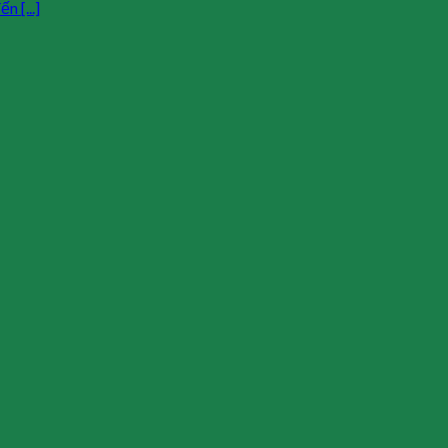
 [...]