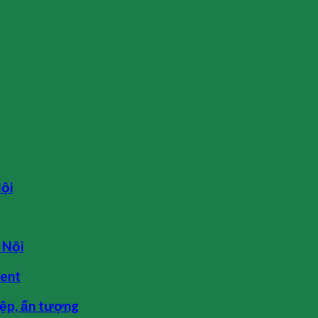
Nội
 Nội
vent
iệp, ấn tượng