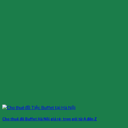
Cho thuê đồ Buffet Hà Nội giá rẻ- trọn gói từ A đến Z