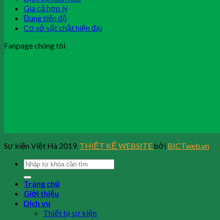
Giá cả hợp lý
Đúng tiến độ
Cơ sở vật chật hiện đại
Fanpage chúng tôi
Sự kiện Việt Hà 2019.
THIẾT KẾ WEBSITE
bởi
BICTweb.vn
Trang chủ
Giới thiệu
Dịch vụ
Thiết bị sự kiện