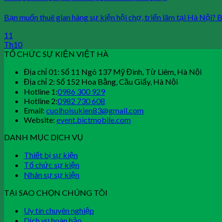
Bạn muốn thuê gian hàng sự kiện hội chợ, triển lãm tại Hà Nội? Bạn
11
Th10
TỔ CHỨC SỰ KIỆN VIỆT HÀ
Địa chỉ 01: Số 11 Ngõ 137 Mỹ Đình, Từ Liêm, Hà Nội
Địa chỉ 2: Số 152 Hoa Bằng, Cầu Giấy, Hà Nội
Hotline 1:
0986 300 929
Hotline 2:
0982 730 608
Email:
cuoihoisukien83@gmail.com
Website:
event.bictmobile.com
DANH MỤC DỊCH VỤ
Thiết bị sự kiện
Tổ chức sự kiện
Nhân sự sự kiện
TẠI SAO CHỌN CHÚNG TÔI
Uy tín chuyên nghiệp
Dịch vụ hoàn hảo