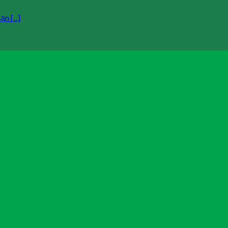
 [...]