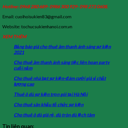
Hotline: 0968 280 689- 0986 300 929- 098 273 0608.
Email: cuoihoisukien83@gmail.com
Website: tochucsukienhanoi.com.vn
XEM THÊM
Bảng báo giá cho thuê âm thanh ánh sáng sự kiện
2021
Cho thuê âm thanh ánh sáng tiệc liên hoan party
cuối năm
Cho thuê nhà bạt sự kiện-đám cưới giá sỉ chất
lượng cao
Thuê ô dù sự kiện trọn gói tại Hà Nội
Cho thuê sân khấu tố chức sự kiện
Cho thuê ô dù giá rẻ, dù tròn dù lệch tâm
Tin liên quan: