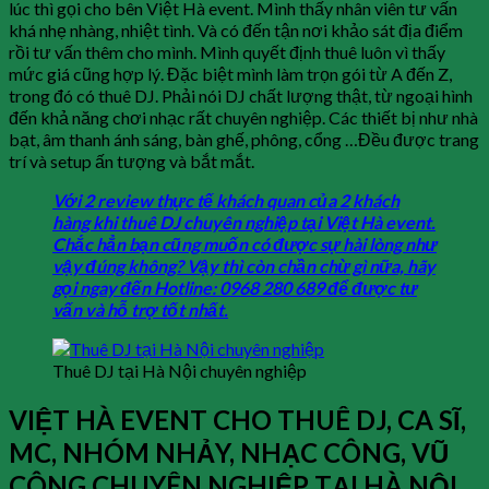
lúc thì gọi cho bên Việt Hà event. Mình thấy nhân viên tư vấn
khá nhẹ nhàng, nhiệt tình. Và có đến tận nơi khảo sát địa điểm
rồi tư vấn thêm cho mình. Mình quyết định thuê luôn vì thấy
mức giá cũng hợp lý. Đặc biệt mình làm trọn gói từ A đến Z,
trong đó có thuê DJ. Phải nói DJ chất lượng thật, từ ngoại hình
đến khả năng chơi nhạc rất chuyên nghiệp. Các thiết bị như nhà
bạt, âm thanh ánh sáng, bàn ghế, phông, cổng …Đều được trang
trí và setup ấn tượng và bắt mắt.
Với 2 review thực tế khách quan của 2 khách
hàng khi thuê DJ chuyên nghiệp tại Việt Hà event.
Chắc hẳn bạn cũng muốn có được sự hài lòng như
vậy đúng không? Vậy thì còn chần chừ gì nữa, hãy
gọi ngay đến Hotline: 0968 280 689 để được tư
vấn và hỗ trợ tốt nhất.
Thuê DJ tại Hà Nội chuyên nghiệp
VIỆT HÀ EVENT CHO THUÊ DJ, CA SĨ,
MC, NHÓM NHẢY, NHẠC CÔNG, VŨ
CÔNG CHUYÊN NGHIỆP TẠI HÀ NỘI