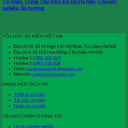
Tổ chức Trung Thu trọn gói tại Hà Nội- Chuyên
nghiệp, ấn tượng
TỔ CHỨC SỰ KIỆN VIỆT HÀ
Địa chỉ 01: Số 11 Ngõ 137 Mỹ Đình, Từ Liêm, Hà Nội
Địa chỉ 2: Số 152 Hoa Bằng, Cầu Giấy, Hà Nội
Hotline 1:
0986 300 929
Hotline 2:
0982 730 608
Email:
cuoihoisukien83@gmail.com
Website:
event.bictmobile.com
DANH MỤC DỊCH VỤ
Thiết bị sự kiện
Tổ chức sự kiện
Nhân sự sự kiện
TẠI SAO CHỌN CHÚNG TÔI
Uy tín chuyên nghiệp