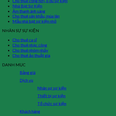
Cho thuê cổng hơi, ô dù sự kiện
Nhà Bạt Sự Kiện
Âm thanh ánh sáng
Cho thuê sân khấu, múa lân
Mẫu nhà bạt sự kiện nhỏ
NHÂN SỰ SỰ KIỆN
Cho thuê ca sĩ
Cho thuê nhạc công
Cho thuê nhóm nhảy
Cho thuê ảo thuật gia
DANH MỤC
Bảng giá
Dịch vụ
Nhân sự sự kiện
Thiết bị sự kiện
Tổ chức sự kiện
Khách hàng