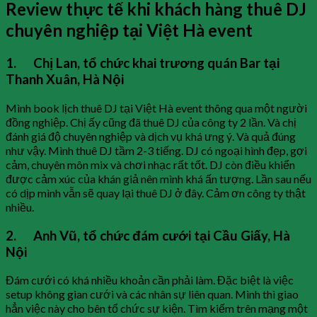
Review thực tế khi khách hàng thuê DJ
chuyên nghiệp tại Việt Hà event
1. Chị Lan, tổ chức khai trương quán Bar tại
Thanh Xuân, Hà Nội
Mình book lịch thuê DJ tại Việt Hà event thông qua một người
đồng nghiệp. Chị ấy cũng đã thuê DJ của công ty 2 lần. Và chị
đánh giá độ chuyên nghiệp và dịch vụ khá ưng ý. Và quả đúng
như vậy. Mình thuê DJ tầm 2-3 tiếng. DJ có ngoại hình đẹp, gợi
cảm, chuyên môn mix và chơi nhạc rất tốt. DJ còn điều khiển
được cảm xúc của khán giả nên mình khá ấn tượng. Lần sau nếu
có dịp mình vẫn sẽ quay lại thuê DJ ở đây. Cảm ơn công ty thật
nhiều.
2. Anh Vũ, tổ chức đám cưới tại Cầu Giấy, Hà
Nội
Đám cưới có khá nhiều khoản cần phải làm. Đặc biệt là việc
setup không gian cưới và các nhân sự liên quan. Mình thì giao
hẳn việc này cho bên tổ chức sự kiện. Tìm kiếm trên mạng một