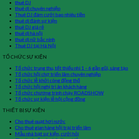
thuê DJ
thuê dj chuyên nghiệp
Thuê DJ đám cưới bao nhiêu tiền
thuê dj đánh sự kiện
thuê DJ giá rẻ
thuê dj hà nội
thuê dj nữ bắc ninh
Thuê DJ tại Hà Nội
TỔ CHỨC SỰ KIỆN
Tổ chức trung thu, tết thiếu nhi 1 – 6 gần gũi, sáng tạo
Tổ chức hội chợ triển lãm chuyên nghiệp
Tổ chức lễ khởi công động thổ
Tổ chức hội nghị tri ân khách hàng
Tổ chức chương trình chạy ROADSHOW
Tổ chức sự kiện lễ hội cộng đồng
THIẾT BỊ SỰ KIỆN
Cho thuê quạt hơi nước
Cho thuê gian hàng hội trại triển lãm
Mẫu nhà bạt sự kiện, cưới hỏi