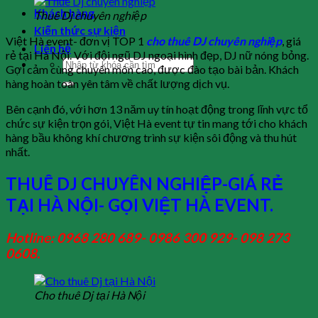
Khách hàng
Thuê Dj chuyên nghiệp
Kiến thức sự kiện
Việt Hà event- đơn vị TOP 1
cho thuê DJ chuyên nghiệp
, giá
Liên hệ
rẻ tại Hà Nội. Với đội ngũ DJ ngoại hình đẹp, DJ nữ nóng bỏng.
Gợi cảm cùng chuyên môn cao, được đào tạo bài bản. Khách
hàng hoàn toàn yên tâm về chất lượng dịch vụ.
Bên cạnh đó, với hơn 13 năm uy tín hoạt động trong lĩnh vực tổ
chức sự kiện trọn gói, Việt Hà event tự tin mang tới cho khách
hàng bầu không khí chương trình sự kiện sôi động và thu hút
nhất.
THUÊ DJ CHUYÊN NGHIỆP-GIÁ RẺ
TẠI HÀ NỘI- GỌI VIỆT HÀ EVENT.
Hotline: 0968 280 689- 0986 300 929- 098 273
0608.
Cho thuê Dj tại Hà Nội