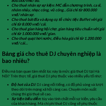
800.000 vnđ/ dù.
Cho thuê nhân sự sự kiện: MC dẫn chương trình, ca sĩ,
nhóm nhảy, nhạc công, vũ công…Giá chỉ từ 800.000
vnđ/ nhân sự.
Cho thuê bát đĩa và dụng cụ tổ chức tiệc Buffet với giá
chỉ từ 8.000 vnđ/ cái.
Cho thuê gian hàng hội chợ, gian hàng tiêu chuẩn với giá
chỉ từ 1.000.000 vnđ/ gian.
Cho thuê quạt hơi nước, điều hòa giá chỉ từ 1.200.000
vnđ/ cái…
Bảng giá cho thuê DJ chuyên nghiệp là
bao nhiêu?
Điều mà bạn quan tâm nhất lúc này là mức giá thuê DJ tại Hà
Nội? Trên thực tế, giá thuê DJ phụ thuộc vào nhiều yếu tố như:
Độ hot của DJ
: DJ càng nổi tiếng, có độ phủ sóng và lượt
theo dõi trên mạng xã hội càng cao. Chuyên môn xuất
chúng thì giá thuê sẽ cao.
Sự kiện biểu diễn
: tùy vào tính chất mỗi sự kiện, yêu cầu
của khách hàng. Mà chi phí thuê DJ cũng sẽ phụ thuộc