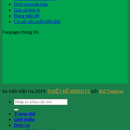
Dịch vụ hoàn hảo
Giá cả hợp lý
Đúng tiến độ
Cơ sở vật chật hiện đại
Fanpage chúng tôi
Sự kiện Việt Hà 2019.
THIẾT KẾ WEBSITE
bởi
BICTweb.vn
Trang chủ
Giới thiệu
Dịch vụ