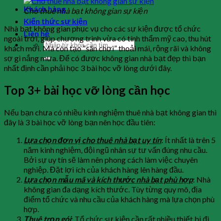
Khách hàng
Cho thuê nhà bạt không gian sự kiện
Kiến thức sự kiện
Nhà bạt không gian phục vụ cho các sự kiện được tổ chức
Liên hệ
ngoài trời, giúp chương trình vừa có tính thẩm mỹ cao, thu hút
khách mời. Mà còn tạo “sân chơi” thoải mái, rộng rãi và không
sợ gì nắng mưa. Để có được không gian nhà bạt đẹp thì bạn
nhất định cần phải học 3 bài học vỡ lòng dưới đây.
Top 3+ bài học vỡ lòng cần học
Nếu bạn chưa có nhiều kinh nghiệm thuê nhà bạt không gian thì
đây là 3 bài học vỡ lòng bạn nên học đầu tiên:
Lựa chọn đơn vị cho thuê nhà bạt uy tín
: Ít nhất là trên 5
năm kinh nghiệm, đội ngũ nhân sự tư vấn đúng nhu cầu.
Bởi sự uy tín sẽ làm nên phong cách làm việc chuyên
nghiệp. Đặt lợi ích của khách hàng lên hàng đầu.
Lựa chọn mẫu mã và kích thước nhà bạt phù hợp
: Nhà
không gian đa dạng kích thước. Tùy từng quy mô, địa
điểm tổ chức và nhu cầu của khách hàng mà lựa chọn phù
hợp.
Thuê trọn gói
: Tổ chức sự kiện cần rất nhiều thiết bị đi