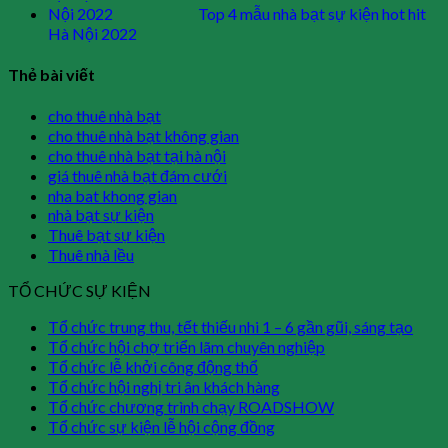
Top 4 mẫu nhà bạt sự kiện hot hit
Hà Nội 2022
Thẻ bài viết
cho thuê nhà bạt
cho thuê nhà bạt không gian
cho thuê nhà bạt tại hà nội
giá thuê nhà bạt đám cưới
nha bat khong gian
nhà bạt sự kiện
Thuê bạt sự kiện
Thuê nhà lều
TỔ CHỨC SỰ KIỆN
Tổ chức trung thu, tết thiếu nhi 1 – 6 gần gũi, sáng tạo
Tổ chức hội chợ triển lãm chuyên nghiệp
Tổ chức lễ khởi công động thổ
Tổ chức hội nghị tri ân khách hàng
Tổ chức chương trình chạy ROADSHOW
Tổ chức sự kiện lễ hội cộng đồng