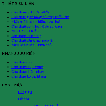
THIẾT BỊ SỰ KIỆN
Cho thuê quạt hơi nước
Cho thuê gian hàng hội trại triển lãm
Mẫu nhà bạt sự kiện, cưới hỏi
Cho thuê cổng hơi, ô dù sự kiện
Nhà Bạt Sự Kiện
Âm thanh ánh sáng
Cho thuê sân khấu, múa lân
Mẫu nhà bạt sự kiện nhỏ
NHÂN SỰ SỰ KIỆN
Cho thuê ca sĩ
Cho thuê nhạc công
Cho thuê nhóm nhảy
Cho thuê ảo thuật gia
DANH MỤC
Bảng giá
Dịch vụ
Nhân sự sự kiện