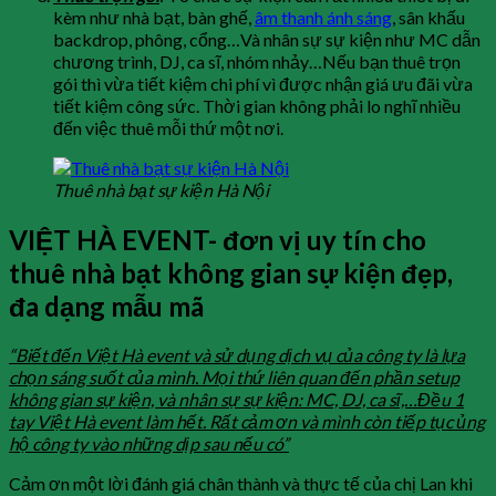
kèm như nhà bạt, bàn ghế,
âm thanh ánh sáng
, sân khấu
backdrop, phông, cổng…Và nhân sự sự kiện như MC dẫn
chương trình, DJ, ca sĩ, nhóm nhảy…Nếu bạn thuê trọn
gói thì vừa tiết kiệm chi phí vì được nhận giá ưu đãi vừa
tiết kiệm công sức. Thời gian không phải lo nghĩ nhiều
đến việc thuê mỗi thứ một nơi.
Thuê nhà bạt sự kiện Hà Nội
VIỆT HÀ EVENT- đơn vị uy tín cho
thuê nhà bạt không gian sự kiện đẹp,
đa dạng mẫu mã
“Biết đến Việt Hà event và sử dụng dịch vụ của công ty là lựa
chọn sáng suốt của mình. Mọi thứ liên quan đến phần setup
không gian sự kiện, và nhân sự sự kiện: MC, DJ, ca sĩ,…Đều 1
tay Việt Hà event làm hết. Rất cảm ơn và mình còn tiếp tục ủng
hộ công ty vào những dịp sau nếu có”
Cảm ơn một lời đánh giá chân thành và thực tế của chị Lan khi