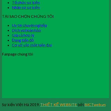
Tổ chức sự kiện
Nhân sự sự kiện
TẠI SAO CHỌN CHÚNG TÔI
Uy tín chuyên nghiệp
Dịch vụ hoàn hảo
Giá cả hợp lý
Đúng tiến độ
Cơ sở vật chật hiện đại
Fanpage chúng tôi
Sự kiện Việt Hà 2019.
THIẾT KẾ WEBSITE
bởi
BICTweb.vn