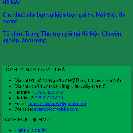
Hà Nội
Cho thuê nhà bạt sự kiện trọn gói Hà Nội-Việt Hà
event
Tổ chức Trung Thu trọn gói tại Hà Nội- Chuyên
nghiệp, ấn tượng
TỔ CHỨC SỰ KIỆN VIỆT HÀ
Địa chỉ 01: Số 11 Ngõ 137 Mỹ Đình, Từ Liêm, Hà Nội
Địa chỉ 2: Số 152 Hoa Bằng, Cầu Giấy, Hà Nội
Hotline 1:
0986 300 929
Hotline 2:
0982 730 608
Email:
cuoihoisukien83@gmail.com
Website:
event.bictmobile.com
DANH MỤC DỊCH VỤ
Thiết bị sự kiện