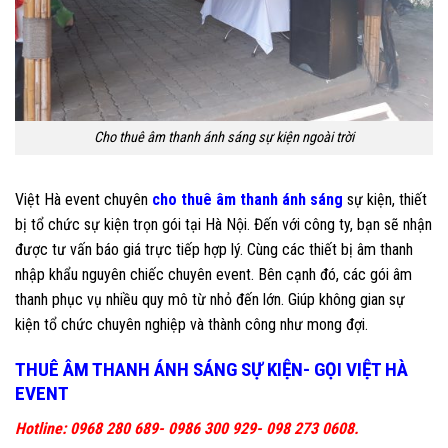
Cho thuê âm thanh ánh sáng sự kiện ngoài trời
Việt Hà event chuyên
cho thuê âm thanh ánh sáng
sự kiện, thiết
bị tổ chức sự kiện trọn gói tại Hà Nội. Đến với công ty, bạn sẽ nhận
được tư vấn báo giá trực tiếp hợp lý. Cùng các thiết bị âm thanh
nhập khẩu nguyên chiếc chuyên event. Bên cạnh đó, các gói âm
thanh phục vụ nhiều quy mô từ nhỏ đến lớn. Giúp không gian sự
kiện tổ chức chuyên nghiệp và thành công như mong đợi.
THUÊ ÂM THANH ÁNH SÁNG SỰ KIỆN- GỌI VIỆT HÀ
EVENT
Hotline: 0968 280 689- 0986 300 929- 098 273 0608.