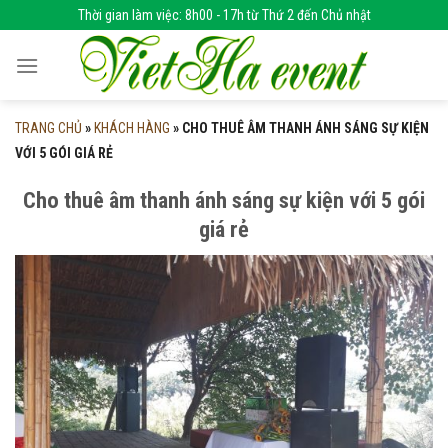
Skip
Thời gian làm việc: 8h00 - 17h từ Thứ 2 đến Chủ nhật
to
content
TRANG CHỦ
»
KHÁCH HÀNG
»
CHO THUÊ ÂM THANH ÁNH SÁNG SỰ KIỆN
VỚI 5 GÓI GIÁ RẺ
Cho thuê âm thanh ánh sáng sự kiện với 5 gói
giá rẻ