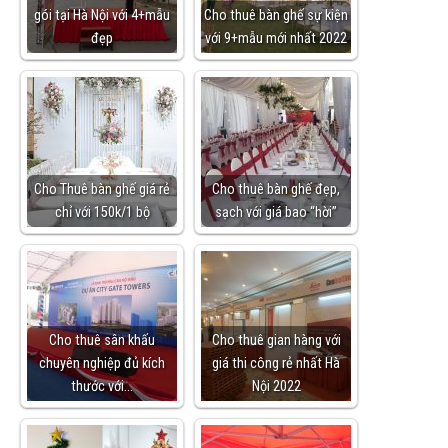
gói tại Hà Nội với 4+mẫu
Cho thuê bàn ghế sự kiện
đẹp
với 9+mẫu mới nhất 2022
Cho Thuê bàn ghế giá rẻ
Cho thuê bàn ghế đẹp,
chỉ với 150k/1 bộ
sạch với giá bao “hời”
Cho thuê sân khấu
Cho thuê gian hàng với
chuyên nghiệp đủ kích
giá thi công rẻ nhất Hà
thước với…
Nội 2022