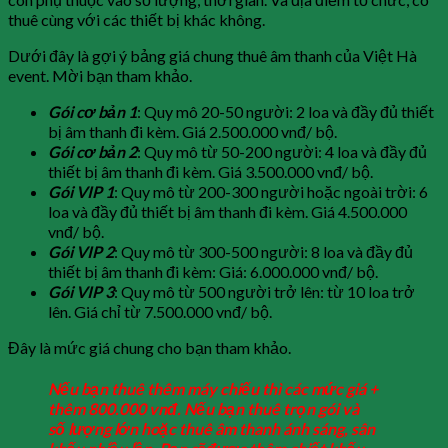
thuê cùng với các thiết bị khác không.
Dưới đây là gợi ý bảng giá chung thuê âm thanh của Việt Hà
event. Mời bạn tham khảo.
Gói cơ bản 1
: Quy mô 20-50 người: 2 loa và đầy đủ thiết
bị âm thanh đi kèm. Giá 2.500.000 vnđ/ bộ.
Gói cơ bản 2
: Quy mô từ 50-200 người: 4 loa và đầy đủ
thiết bị âm thanh đi kèm. Giá 3.500.000 vnđ/ bộ.
Gói VIP 1
: Quy mô từ 200-300 người hoặc ngoài trời: 6
loa và đầy đủ thiết bị âm thanh đi kèm. Giá 4.500.000
vnđ/ bộ.
Gói VIP 2
: Quy mô từ 300-500 người: 8 loa và đầy đủ
thiết bị âm thanh đi kèm: Giá: 6.000.000 vnđ/ bộ.
Gói VIP 3
: Quy mô từ 500 người trở lên: từ 10 loa trở
lên. Giá chỉ từ 7.500.000 vnđ/ bộ.
Đây là mức giá chung cho bạn tham khảo.
N
ế
u b
ạ
n thuê thêm máy chi
ế
u thì các m
ứ
c giá +
thêm 800.000 vn
đ
. N
ế
u b
ạ
n thuê tr
ọ
n gói và
s
ố
l
ượ
ng l
ớ
n ho
ặ
c thuê âm thanh ánh sáng, sân