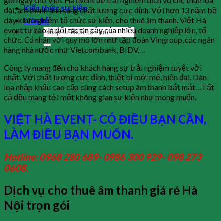
gọi ngay cho Việt Hà event để trải nghiệm dịch vụ cho thuê loa
Kiến thức sự kiện
đài, âm thanh ánh sáng chất lượng cực đỉnh. Với hơn 13 năm bề
dày kinh nghiệm tổ chức sự kiện, cho thuê âm thanh. Việt Hà
Liên hệ
event tự hào là đối tác tin cậy của nhiều doanh nghiệp lớn, tổ
chức. Cá nhân với quy mô lớn như tập đoàn Vingroup, các ngân
hàng nhà nước như Vietcombank, BIDV,…
Công ty mang đến cho khách hàng sự trải nghiệm tuyệt vời
nhất. Với chất lượng cực đỉnh, thiết bị mới mẻ, hiện đại. Dàn
loa nhập khẩu cao cấp cùng cách setup âm thanh bắt mắt…Tất
cả đều mang tới một không gian sự kiện như mong muốn.
VIỆT HÀ EVENT- CÓ ĐIỀU BẠN CẦN,
LÀM ĐIỀU BẠN MUỐN.
Hotline: 0968 280 689- 0986 300 929- 098 273
0608.
Dịch vụ cho thuê âm thanh giá rẻ Hà
Nội trọn gói