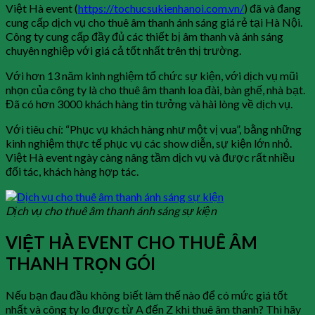
Việt Hà event (
https://tochucsukienhanoi.com.vn/
) đã và đang
cung cấp dịch vụ cho thuê âm thanh ánh sáng giá rẻ tại Hà Nội.
Công ty cung cấp đầy đủ các thiết bị âm thanh và ánh sáng
chuyên nghiệp với giá cả tốt nhất trên thị trường.
Với hơn 13 năm kinh nghiệm tổ chức sự kiện, với dịch vụ mũi
nhọn của công ty là cho thuê âm thanh loa đài, bàn ghế, nhà bạt.
Đã có hơn 3000 khách hàng tin tưởng và hài lòng về dịch vụ.
Với tiêu chí: “Phục vụ khách hàng như một vị vua”, bằng những
kinh nghiệm thực tế phục vụ các show diễn, sự kiện lớn nhỏ.
Việt Hà event ngày càng nâng tầm dịch vụ và được rất nhiều
đối tác, khách hàng hợp tác.
Dịch vụ cho thuê âm thanh ánh sáng sự kiện
VIỆT HÀ EVENT CHO THUÊ ÂM
THANH TRỌN GÓI
Nếu bạn đau đầu không biết làm thế nào để có mức giá tốt
nhất và công ty lo được từ A đến Z khi thuê âm thanh? Thì hãy