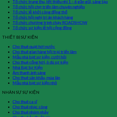
Tổ chức trung thu, tết thiếu nhi 1 – 6 gần gũi, sáng tạo
Tổ chức hội chợ triển lãm chuyên nghiệp
Tổ chức lễ khởi công động thổ
Tổ chức hội nghị tri ân khách hàng
Tổ chức chương trình chạy ROADSHOW
Tổ chức sự kiện lễ hội cộng đồng
THIẾT BỊ SỰ KIỆN
Cho thuê quạt hơi nước
Cho thuê gian hàng hội trại triển lãm
Mẫu nhà bạt sự kiện, cưới hỏi
Cho thuê cổng hơi, ô dù sự kiện
Nhà Bạt Sự Kiện
Âm thanh ánh sáng
Cho thuê sân khấu, múa lân
Mẫu nhà bạt sự kiện nhỏ
NHÂN SỰ SỰ KIỆN
Cho thuê ca sĩ
Cho thuê nhạc công
Cho thuê nhóm nhảy