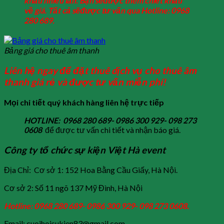
kh
ấ
u nhi
ề
u l
ầ
n. B
ạ
n s
ẽđượ
c thêm chi
ế
t kh
ấ
u
v
ề
giá. T
ấ
t c
ả
s
ẽđượ
c t
ư
v
ấ
n qua Hotline: 0968
280 689.
Bảng giá cho thuê âm thanh
Liên hệ ngay để đặt thuê dịch vụ cho thuê âm
thanh giá rẻ và được tư vấn miễn phí!
Mọi chi tiết quý khách hàng liên hệ trực tiếp
HOTLINE: 0968 280 689- 0986 300 929- 098 273
0608
để được tư vấn chi tiết và nhận báo giá.
Công ty tổ chức sự kiện Việt Hà event
Địa Chỉ: Cơ sở 1: 152 Hoa Bằng Cầu Giấy, Hà Nội.
Cơ sở 2: Số 11 ngõ 137 Mỹ Đình, Hà Nội
Hotline: 0968 280 689- 0986 300 929- 098 273 0608.
Email: cuoihoisukien83@gmail.com