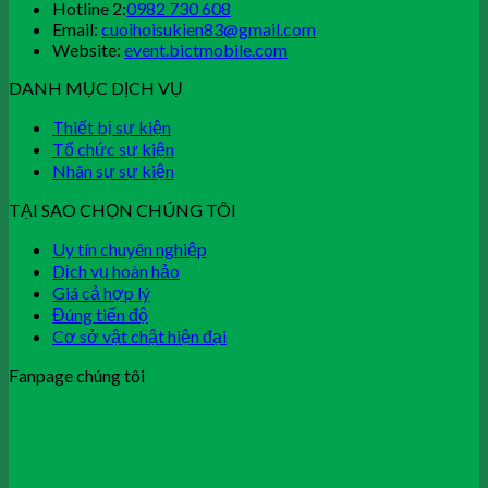
Hotline 2:
0982 730 608
Email:
cuoihoisukien83@gmail.com
Website:
event.bictmobile.com
DANH MỤC DỊCH VỤ
Thiết bị sự kiện
Tổ chức sự kiện
Nhân sự sự kiện
TẠI SAO CHỌN CHÚNG TÔI
Uy tín chuyên nghiệp
Dịch vụ hoàn hảo
Giá cả hợp lý
Đúng tiến độ
Cơ sở vật chật hiện đại
Fanpage chúng tôi