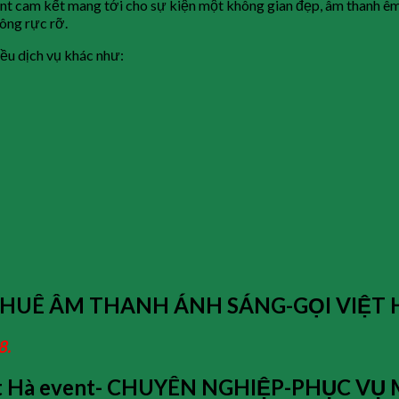
ent cam kết mang tới cho sự kiện một không gian đẹp, âm thanh êm t
công rực rỡ.
ều dịch vụ khác như:
HUÊ ÂM THANH ÁNH SÁNG-GỌI VIỆT 
8.
 Việt Hà event- CHUYÊN NGHIỆP-PHỤC V