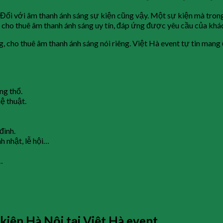
. Đối với âm thanh ánh sáng sự kiện cũng vậy. Một sự kiện mà tron
 vị cho thuê âm thanh ánh sáng uy tín, đáp ứng được yêu cầu của kh
, cho thuê âm thanh ánh sáng nói riêng. Việt Hà event tự tin mang
ng thổ.
ệ thuật.
đình.
nh nhật, lễ hội…
…
kiện Hà Nội tại Việt Hà event