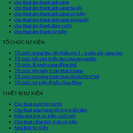
cho thuê âm thanh ánh sáng
cho thuê âm thanh ánh sáng hà nội
cho thuê âm thanh ánh sáng sự kiện
cho thuê âm thanh ánh sáng tại hà nội
cho thuê âm thanh đám cưới
cho thuê âm thanh sự kiện
TỔ CHỨC SỰ KIỆN
Tổ chức trung thu, tết thiếu nhi 1 – 6 gần gũi, sáng tạo
Tổ chức hội chợ triển lãm chuyên nghiệp
Tổ chức lễ khởi công động thổ
Tổ chức hội nghị tri ân khách hàng
Tổ chức chương trình chạy ROADSHOW
Tổ chức sự kiện lễ hội cộng đồng
THIẾT BỊ SỰ KIỆN
Cho thuê quạt hơi nước
Cho thuê gian hàng hội trại triển lãm
Mẫu nhà bạt sự kiện, cưới hỏi
Cho thuê cổng hơi, ô dù sự kiện
Nhà Bạt Sự Kiện