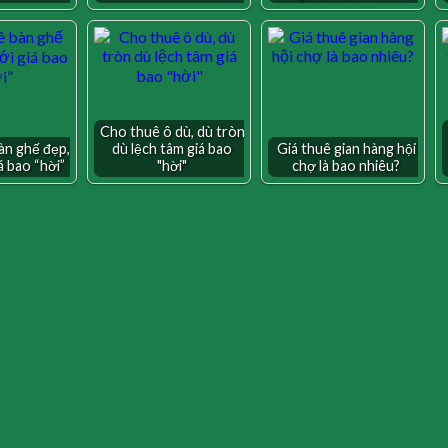
Cho thuê ô dù, dù tròn
àn ghế đẹp,
dù lệch tâm giá bao
Giá thuê gian hàng hội
á bao “hời”
"hời"
chợ là bao nhiêu?