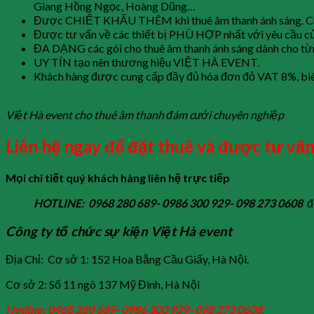
Giang Hồng Ngọc, Hoàng Dũng…
Được CHIẾT KHẤU THÊM khi thuê âm thanh ánh sáng. Cùn
Được tư vấn về các thiết bị PHÙ HỢP nhất với yêu cầu củ
ĐA DẠNG các gói cho thuê âm thanh ánh sáng dành cho từ
UY TÍN tạo nên thương hiệu VIỆT HÀ EVENT.
Khách hàng được cung cấp đầy đủ hóa đơn đỏ VAT 8%, biên
Việt Hà event cho thuê âm thanh đám cưới chuyên nghiệp
Liên hệ ngay để đặt thuê và được tư vấn
Mọi chi tiết quý khách hàng liên hệ trực tiếp
HOTLINE: 0968 280 689- 0986 300 929- 098 273 0608
đ
Công ty tổ chức sự kiện Việt Hà event
Địa Chỉ: Cơ sở 1: 152 Hoa Bằng Cầu Giấy, Hà Nội.
Cơ sở 2: Số 11 ngõ 137 Mỹ Đình, Hà Nội
Hotline: 0968 280 689- 0986 300 929- 098 273 0608.