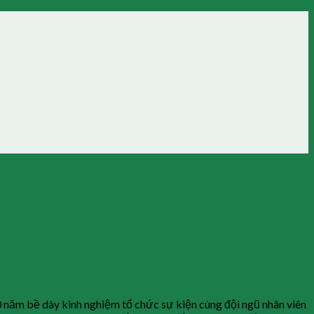
10 năm bề dày kinh nghiệm tổ chức sự kiện cùng đội ngũ nhân viên