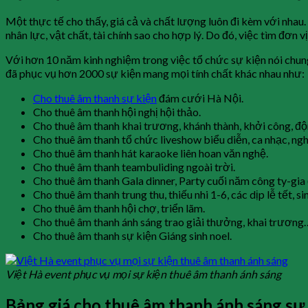
Một thực tế cho thấy, giá cả và chất lượng luôn đi kèm với nhau
nhân lực, vật chất, tài chính sao cho hợp lý. Do đó, việc tìm đơn
Với hơn 10 năm kinh nghiệm trong việc tổ chức sự kiện nói chung
đã phục vụ hơn 2000 sự kiện mang mọi tính chất khác nhau như:
Cho thuê âm thanh sự kiện
đám cưới Hà Nội.
Cho thuê âm thanh hội nghị hội thảo.
Cho thuê âm thanh khai trương, khánh thành, khởi công, độ
Cho thuê âm thanh tổ chức liveshow biểu diễn, ca nhạc, ngh
Cho thuê âm thanh hát karaoke liên hoan văn nghệ.
Cho thuê âm thanh teambuliding ngoài trời.
Cho thuê âm thanh Gala dinner, Party cuối năm công ty-gia 
Cho thuê âm thanh trung thu, thiếu nhi 1-6, các dịp lễ tết, si
Cho thuê âm thanh hội chợ, triển lãm.
Cho thuê âm thanh ánh sáng trao giải thưởng, khai trương
Cho thuê âm thanh sự kiện Giáng sinh noel.
Việt Hà event phục vụ mọi sự kiện thuê âm thanh ánh sáng
Bảng giá cho thuê âm thanh ánh sáng sự 