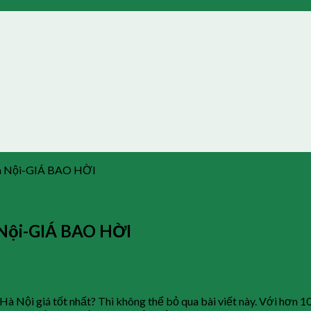
 Hà Nội-GIÁ BAO HỜI
 Nội-GIÁ BAO HỜI
Hà Nội giá tốt nhất? Thì không thể bỏ qua bài viết này. Với hơn 