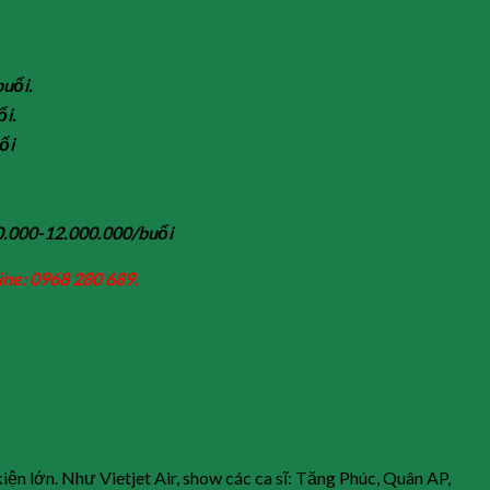
buổi.
ổi.
ổi
00.000-12.000.000/buổi
ine: 0968 280 689.
 lớn. Như Vietjet Air, show các ca sĩ: Tăng Phúc, Quân AP,