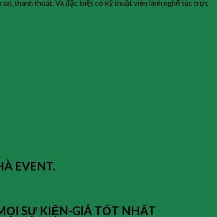
ai, thanh thoát. Và đặc biệt có kỹ thuật viên lành nghề túc trực
HÀ EVENT.
Ụ MỌI SỰ KIỆN-GIÁ TỐT NHẤT