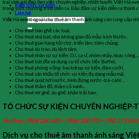
trai xinh gái đẹp làm việc chuyên nghiệp, nhiệt huyết. Việt Hà ev
Kiến thức sự kiện
trong suốt chương trình diễn ra. Bảo đảm sự kiện diễn ra thành 
Liên hệ
Việt Hà event ngoài cho thuê âm thanh ánh sáng còn cung cấp nhi
Cho thuê bàn ghế các loại.
Cho thuê nhà bạt, nhà không gian đủ mẫu-kích thước.
Cho thuê gian hàng hội chợ, triển lãm, tiêm chủng.
Cho thuê dù tròn, dù lệch tâm.
Cho thuê nhân sự sự kiện: DJ, ca sĩ, nhóm nhảy, nhạc công…
Cho thuê bát đĩa và dụng cụ tổ chức tiệc Buffet.
Cho thuê phông-cổng-backdrop sự kiện, đám cưới.
Cho thuê sân khấu tổ chức sự kiện đa dạng mẫu mã.
Cho thuê quạt hơi nước, bình đựng nước-trà-café…
Cho thuê thảm đỏ, thảm cỏ xanh..
Cho thuê nơ ghế, áo ghế, khăn trải bàn.
TỔ CHỨC SỰ KIỆN CHUYÊN NGHIỆP-T
Hotline: 0968 280 689- 0986 300 929- 098 273 060
Dịch vụ cho thuê âm thanh ánh sáng