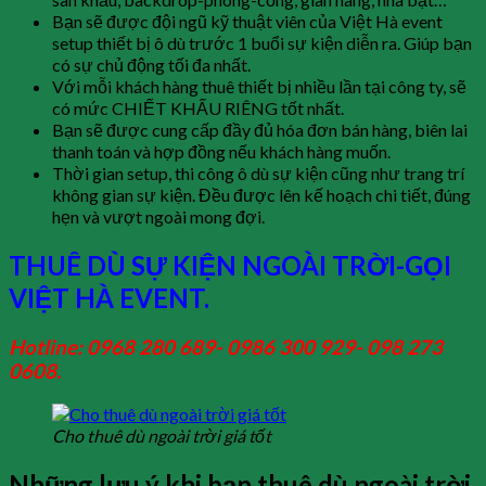
Bạn sẽ được đội ngũ kỹ thuật viên của Việt Hà event
setup thiết bị ô dù trước 1 buổi sự kiện diễn ra. Giúp bạn
có sự chủ động tối đa nhất.
Với mỗi khách hàng thuê thiết bị nhiều lần tại công ty, sẽ
có mức CHIẾT KHẤU RIÊNG tốt nhất.
Bạn sẽ được cung cấp đầy đủ hóa đơn bán hàng, biên lai
thanh toán và hợp đồng nếu khách hàng muốn.
Thời gian setup, thi công ô dù sự kiện cũng như trang trí
không gian sự kiện. Đều được lên kế hoạch chi tiết, đúng
hẹn và vượt ngoài mong đợi.
THUÊ DÙ SỰ KIỆN NGOÀI TRỜI-GỌI
VIỆT HÀ EVENT.
Hotline: 0968 280 689- 0986 300 929- 098 273
0608.
Cho thuê dù ngoài trời giá tốt
Những lưu ý khi bạn thuê dù ngoài trời