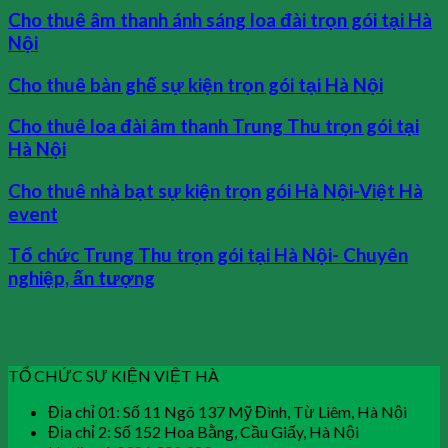
Cho thuê âm thanh ánh sáng loa đài trọn gói tại Hà
Nội
Cho thuê bàn ghế sự kiện trọn gói tại Hà Nội
Cho thuê loa đài âm thanh Trung Thu trọn gói tại
Hà Nội
Cho thuê nhà bạt sự kiện trọn gói Hà Nội-Việt Hà
event
Tổ chức Trung Thu trọn gói tại Hà Nội- Chuyên
nghiệp, ấn tượng
TỔ CHỨC SỰ KIỆN VIỆT HÀ
Địa chỉ 01: Số 11 Ngõ 137 Mỹ Đình, Từ Liêm, Hà Nội
Địa chỉ 2: Số 152 Hoa Bằng, Cầu Giấy, Hà Nội