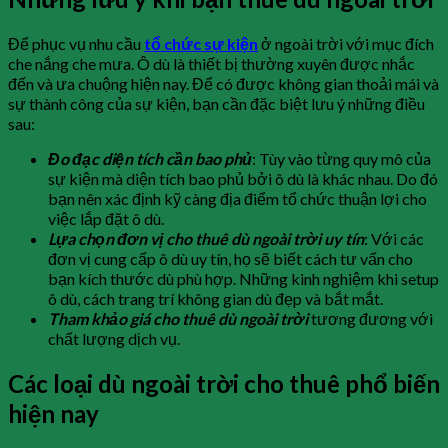
Để phục vụ nhu cầu
tổ chức sự kiện
ở ngoài trời với mục đích
che nắng che mưa. Ô dù là thiết bị thường xuyên được nhắc
đến và ưa chuộng hiện nay. Để có được không gian thoải mái và
sự thành công của sự kiện, bạn cần đặc biệt lưu ý những điều
sau:
Đo đạc diện tích cần bao phủ
: Tùy vào từng quy mô của
sự kiện mà diện tích bao phủ bởi ô dù là khác nhau. Do đó
bạn nên xác định kỹ càng địa điểm tổ chức thuận lợi cho
việc lắp đặt ô dù.
Lựa chọn đơn vị cho thuê dù ngoài trời uy tín
: Với các
đơn vị cung cấp ô dù uy tín, họ sẽ biết cách tư vấn cho
bạn kích thước dù phù hợp. Những kinh nghiệm khi setup
ô dù, cách trang trí không gian dù đẹp và bắt mắt.
Tham khảo giá cho thuê dù ngoài trời
tương đương với
chất lượng dịch vụ.
Các loại dù ngoài trời cho thuê phổ biến
hiện nay