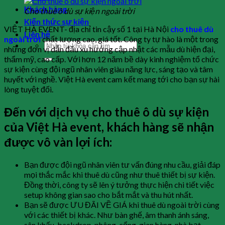
Khách hàng
Cho thuê ô dù sự kiện ngoài trời
Kiến thức sự kiện
VIỆT HÀ EVENT- địa chỉ tin cậy số 1 tại Hà Nội
cho thuê dù
Liên hệ
ngoài trời
chất lượng cao, giá tốt. Công ty tự hào là một trong
những đơn vị dẫn đầu xu hướng cập nhật các mẫu dù hiện đại,
thẩm mỹ, cao cấp. Với hơn 12 năm bề dày kinh nghiệm tổ chức
sự kiện cùng đội ngũ nhân viên giàu năng lực, sáng tạo và tâm
huyết với nghề. Việt Hà event cam kết mang tới cho bạn sự hài
lòng tuyệt đối.
Đến với dịch vụ cho thuê ô dù sự kiện
của Việt Hà event, khách hàng sẽ nhận
được vô vàn lợi ích:
Bạn được đội ngũ nhân viên tư vấn đúng nhu cầu, giải đáp
mọi thắc mắc khi thuê dù cũng như thuê thiết bị sự kiện.
Đồng thời, công ty sẽ lên ý tưởng thực hiện chi tiết việc
setup không gian sao cho bắt mắt và thu hút nhất.
Bạn sẽ được ƯU ĐÃI VỀ GIÁ khi thuê dù ngoài trời cùng
với các thiết bị khác. Như bàn ghế, âm thanh ánh sáng,
sân khấu, backdrop-phông-cổng, gian hàng, nhà bạt…