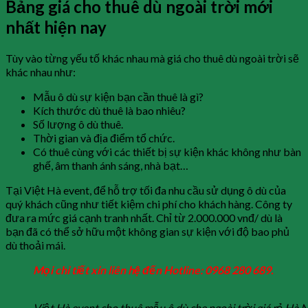
Bảng giá cho thuê dù ngoài trời mới
nhất hiện nay
Tùy vào từng yếu tố khác nhau mà giá cho thuê dù ngoài trời sẽ
khác nhau như:
Mẫu ô dù sự kiện bạn cần thuê là gì?
Kích thước dù thuê là bao nhiêu?
Số lượng ô dù thuê.
Thời gian và địa điểm tổ chức.
Có thuê cùng với các thiết bị sự kiện khác không như bàn
ghế, âm thanh ánh sáng, nhà bạt…
Tại Việt Hà event, để hỗ trợ tối đa nhu cầu sử dụng ô dù của
quý khách cũng như tiết kiệm chi phí cho khách hàng. Công ty
đưa ra mức giá cạnh tranh nhất. Chỉ từ 2.000.000 vnđ/ dù là
bạn đã có thể sở hữu một không gian sự kiện với độ bao phủ
dù thoải mái.
Mọi chi tiết xin liên hệ đến Hotline: 0968 280 689.
Việt Hà event cho thuê mẫu ô dù che ngoài trời giá rẻ Hà 