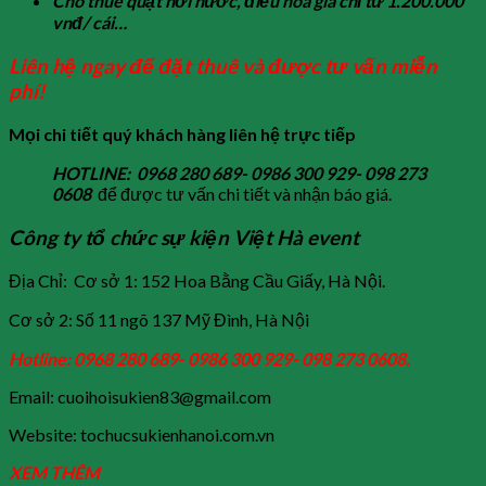
Cho thuê quạt hơi nước, điều hòa giá chỉ từ 1.200.000
vnđ/ cái…
Liên hệ ngay để đặt thuê và được tư vấn miễn
phí!
Mọi chi tiết quý khách hàng liên hệ trực tiếp
HOTLINE: 0968 280 689- 0986 300 929- 098 273
0608
để được tư vấn chi tiết và nhận báo giá.
Công ty tổ chức sự kiện Việt Hà event
Địa Chỉ: Cơ sở 1: 152 Hoa Bằng Cầu Giấy, Hà Nội.
Cơ sở 2: Số 11 ngõ 137 Mỹ Đình, Hà Nội
Hotline: 0968 280 689- 0986 300 929- 098 273 0608.
Email: cuoihoisukien83@gmail.com
Website: tochucsukienhanoi.com.vn
XEM THÊM