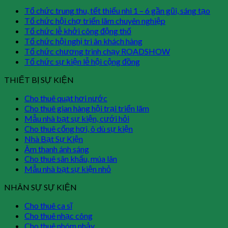
Tổ chức trung thu, tết thiếu nhi 1 – 6 gần gũi, sáng tạo
Tổ chức hội chợ triển lãm chuyên nghiệp
Tổ chức lễ khởi công động thổ
Tổ chức hội nghị tri ân khách hàng
Tổ chức chương trình chạy ROADSHOW
Tổ chức sự kiện lễ hội cộng đồng
THIẾT BỊ SỰ KIỆN
Cho thuê quạt hơi nước
Cho thuê gian hàng hội trại triển lãm
Mẫu nhà bạt sự kiện, cưới hỏi
Cho thuê cổng hơi, ô dù sự kiện
Nhà Bạt Sự Kiện
Âm thanh ánh sáng
Cho thuê sân khấu, múa lân
Mẫu nhà bạt sự kiện nhỏ
NHÂN SỰ SỰ KIỆN
Cho thuê ca sĩ
Cho thuê nhạc công
Cho thuê nhóm nhảy