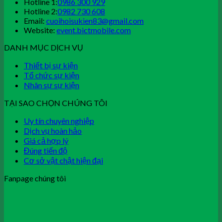
Hotline 1:
0986 300 929
Hotline 2:
0982 730 608
Email:
cuoihoisukien83@gmail.com
Website:
event.bictmobile.com
DANH MỤC DỊCH VỤ
Thiết bị sự kiện
Tổ chức sự kiện
Nhân sự sự kiện
TẠI SAO CHỌN CHÚNG TÔI
Uy tín chuyên nghiệp
Dịch vụ hoàn hảo
Giá cả hợp lý
Đúng tiến độ
Cơ sở vật chật hiện đại
Fanpage chúng tôi