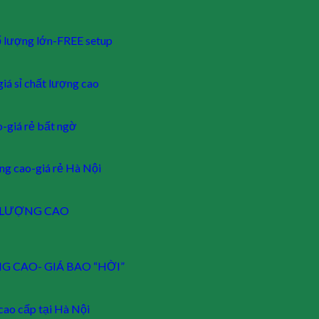
số lượng lớn-FREE setup
giá sỉ chất lượng cao
o-giá rẻ bất ngờ
ng cao-giá rẻ Hà Nội
HẤT LƯỢNG CAO
ỢNG CAO- GIÁ BAO “HỜI”
cao cấp tại Hà Nội