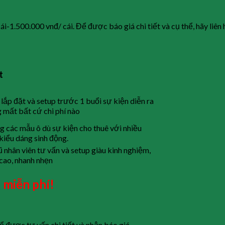
i-1.500.000 vnđ/ cái. Để được báo giá chi tiết và cụ thể, hãy liên
t
 lắp đặt và setup trước 1 buổi sự kiện diễn ra
 mất bất cứ chi phí nào
g các mẫu ô dù sự kiện cho thuê với nhiều
kiểu dáng sinh động.
ũ nhân viên tư vấn và setup giàu kinh nghiệm,
cao, nhanh nhẹn
 miễn phí!
ể được tư vấn chi tiết và nhận báo giá.