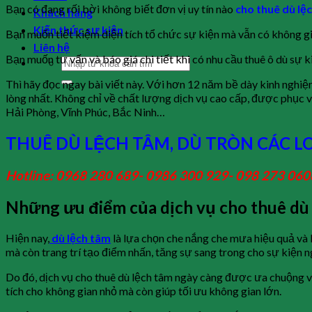
Bạn có đang rối bời không biết đơn vị uy tín nào
cho thuê dù lệ
Khách hàng
Kiến thức sự kiện
Bạn muốn tiết kiệm diện tích tổ chức sự kiện mà vẫn có không gi
Liên hệ
Bạn muốn tư vấn và báo giá chi tiết khi có nhu cầu thuê ô dù sự k
Thì hãy đọc ngay bài viết này. Với hơn 12 năm bề dày kinh nghiệm
lòng nhất. Không chỉ về chất lượng dịch vụ cao cấp, được phục v
Hải Phòng, Vĩnh Phúc, Bắc Ninh…
THUÊ DÙ LỆCH TÂM, DÙ TRÒN CÁC LO
Hotline: 0968 280 689- 0986 300 929- 098 273 060
Những ưu điểm của dịch vụ cho thuê dù
Hiện nay,
dù lệch tâm
là lựa chọn che nắng che mưa hiệu quả và 
mà còn trang trí tạo điểm nhấn, tăng sự sang trong cho sự kiện ng
Do đó, dịch vụ cho thuê dù lệch tâm ngày càng được ưa chuộng v
tích cho không gian nhỏ mà còn giúp tối ưu không gian lớn.