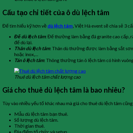
Cấu tạo chi tiết của ô dù lệch tâm
Để tìm hiểu kỹ hơn về
dù lệch tâm
, Việt Hà event sẽ chia sẻ 3 c
Đế dù lệch tâm
: Đế thường làm bằng đá granite cao cấp, r
đế dù lại.
Thân dù lệch tâm
: Thân dù thường được làm bằng sắt sơn t
hoặc inox,…
Tán ô lệch tâm
: Thông thường tán ô lệch tâm có hình vuông
Thuê dù lệch tâm chất lượng cao
Giá cho thuê dù lệch tâm là bao nhiêu?
Tùy vào nhiều yếu tố khác nhau mà giá cho thuê dù lệch tâm cũng
Mẫu dù lệch tâm bạn thuê.
Số lượng dù lệch tâm.
Thời gian thuê.
Địa điểm tổ chức và setup.