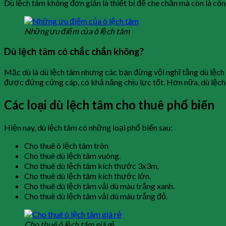
Dù lệch tâm không đơn giản là thiết bị để che chắn mà còn là cô
Những ưu điểm của ô lệch tâm
Dù lệch tâm có chắc chắn không?
Mặc dù là dù lệch tâm nhưng các bạn đừng vội nghĩ tằng dù lệch
được đứng cứng cáp, có khả năng chịu lực tốt. Hơn nữa, dù lệch 
Các loại dù lệch tâm cho thuê phổ biến
Hiện nay, dù lệch tâm có những loại phổ biến sau:
Cho thuê ô lệch tâm tròn
Cho thuê dù lệch tâm vuông.
Cho thuê dù lệch tâm kích thước 3x3m.
Cho thuê dù lệch tâm kích thước lớn.
Cho thuê dù lệch tâm vải dù màu trắng xanh.
Cho thuê dù lệch tâm vải dù màu trắng đỏ.
Cho thuê ô lệch tâm giá rẻ