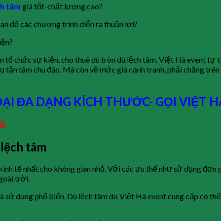
ch tâm
giá tốt-chất lượng cao?
an để các chương trình diễn ra thuận lợi?
iện?
 tổ chức sự kiện, cho thuê dù tròn dù lệch tâm. Việt Hà event tự 
ụ tận tâm chu đáo. Mà còn về mức giá cạnh tranh, phải chăng trên 
ẠI ĐA DẠNG KÍCH THƯỚC- GỌI VIỆT H
8.
 lệch tâm
kinh tế nhất cho không gian nhỏ. Với các ưu thế như sử dụng đơn g
oài trời.
à sử dụng phổ biến. Dù lệch tâm do Việt Hà event cung cấp có thể 