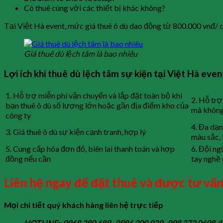
Có thuê cùng với các thiết bị khác không?
Tại Việt Hà event, mức giá thuê ô dù dao động từ 800.000 vnđ/ cá
Giá thuê dù lệch tâm là bao nhiêu
Lợi ích khi thuê dù lệch tâm sự kiện tại Việt Hà even
1. Hỗ trợ miễn phí vận chuyển và lắp đặt toàn bộ khi
2. Hỗ trợ
bạn thuê ô dù số lượng lớn hoặc gần địa điểm kho của
mà không
công ty
4. Đa dạn
3. Giá thuê ô dù sự kiện cạnh tranh, hợp lý
màu sắc, 
5. Cung cấp hóa đơn đỏ, biên lai thanh toán và hợp
6. Đội ng
đồng nếu cần
tay nghề 
Liên hệ ngay để đặt thuê và được tư vấn
Mọi chi tiết quý khách hàng liên hệ trực tiếp
HOTLINE: 0968 280 689- 0986 300 929- 098 273 0608
đ