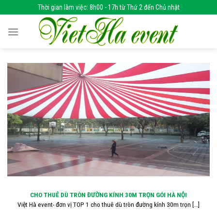
Skip
Thời gian làm việc: 8h00 - 17h từ Thứ 2 đến Chủ nhật
to
content
CHO THUÊ DÙ TRÒN ĐƯỜNG KÍNH 30M TRỌN GÓI HÀ NỘI
Việt Hà event- đơn vị TOP 1 cho thuê dù tròn đường kính 30m trọn [...]