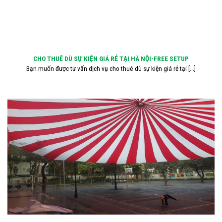
CHO THUÊ DÙ SỰ KIỆN GIÁ RẺ TẠI HÀ NỘI-FREE SETUP
Bạn muốn được tư vấn dịch vụ cho thuê dù sự kiện giá rẻ tại [...]