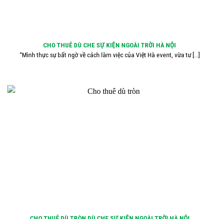
CHO THUÊ DÙ CHE SỰ KIỆN NGOÀI TRỜI HÀ NỘI
“Mình thực sự bất ngờ về cách làm việc của Việt Hà event, vừa tư [...]
CHO THUÊ DÙ TRÒN DÙ CHE SỰ KIỆN NGOÀI TRỜI HÀ NỘI