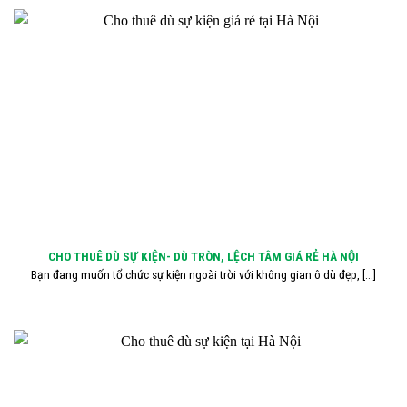
CHO THUÊ DÙ SỰ KIỆN- DÙ TRÒN, LỆCH TÂM GIÁ RẺ HÀ NỘI
Bạn đang muốn tổ chức sự kiện ngoài trời với không gian ô dù đẹp, [...]