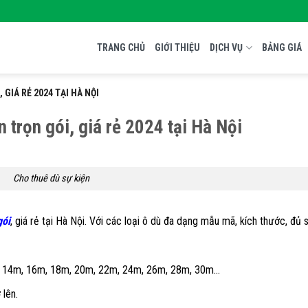
TRANG CHỦ
GIỚI THIỆU
DỊCH VỤ
BẢNG GIÁ
 GIÁ RẺ 2024 TẠI HÀ NỘI
 trọn gói, giá rẻ 2024 tại Hà Nội
Cho thuê dù sự kiện
gói
, giá rẻ tại Hà Nội. Với các loại ô dù đa dạng mẫu mã, kích thước, đủ 
2m, 14m, 16m, 18m, 20m, 22m, 24m, 26m, 28m, 30m…
 lên.