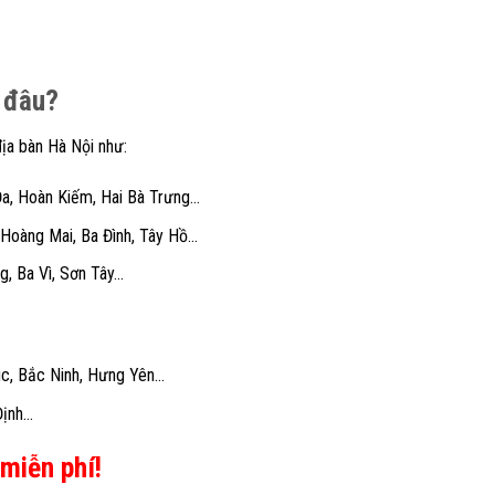
ở đâu?
địa bàn Hà Nội như:
Đa, Hoàn Kiếm, Hai Bà Trưng…
 Hoàng Mai, Ba Đình, Tây Hồ…
g, Ba Vì, Sơn Tây…
úc, Bắc Ninh, Hưng Yên…
Định…
miễn phí!