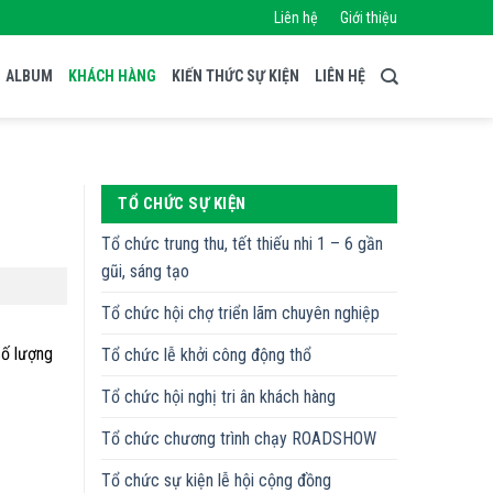
Liên hệ
Giới thiệu
ALBUM
KHÁCH HÀNG
KIẾN THỨC SỰ KIỆN
LIÊN HỆ
TỔ CHỨC SỰ KIỆN
Tổ chức trung thu, tết thiếu nhi 1 – 6 gần
gũi, sáng tạo
Tổ chức hội chợ triển lãm chuyên nghiệp
số lượng
Tổ chức lễ khởi công động thổ
Tổ chức hội nghị tri ân khách hàng
Tổ chức chương trình chạy ROADSHOW
Tổ chức sự kiện lễ hội cộng đồng