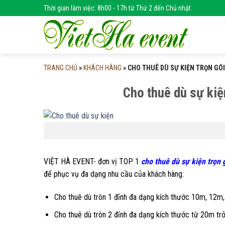
Skip
Thời gian làm việc: 8h00 - 17h từ Thứ 2 đến Chủ nhật
to
content
TRANG CHỦ
»
KHÁCH HÀNG
»
CHO THUÊ DÙ SỰ KIỆN TRỌN GÓI,
Cho thuê dù sự kiện
VIỆT HÀ EVENT- đơn vị TOP 1
cho thuê dù
sự kiện trọn 
để phục vụ đa dạng nhu cầu của khách hàng:
Cho thuê dù tròn 1 đỉnh đa dạng kích thước 10m, 1
Cho thuê dù tròn 2 đỉnh đa dạng kích thước từ 20m trở