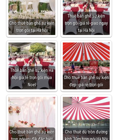
Thuê bàn ghế sự kiện
Cho thuê bàn ghế sự kiện
trọn gói-giá rẻ-giao ngay
trọn gói tại Hà Nội
tại Hà Nội
Thuê bàn ghế sự kiện Hà
Nội giá rẻ trọn gói mùa
Cho thuê bàn ghế sự kiện
Noel
đẹp- giá rẻ-trọn gói
Cho thuê bàn ghế sự kiện
Cho thuê dù tròn đường
trọn gói-ưu đãi đặc biệt
kính 30m trọn gói Hà Nội