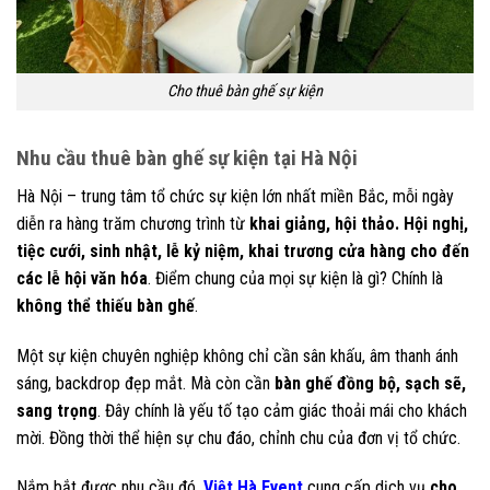
Cho thuê bàn ghế sự kiện
Nhu cầu thuê bàn ghế sự kiện tại Hà Nội
Hà Nội – trung tâm tổ chức sự kiện lớn nhất miền Bắc, mỗi ngày
diễn ra hàng trăm chương trình từ
khai giảng, hội thảo. Hội nghị,
tiệc cưới, sinh nhật, lễ kỷ niệm, khai trương cửa hàng cho đến
các lễ hội văn hóa
. Điểm chung của mọi sự kiện là gì? Chính là
không thể thiếu bàn ghế
.
Một sự kiện chuyên nghiệp không chỉ cần sân khấu, âm thanh ánh
sáng, backdrop đẹp mắt. Mà còn cần
bàn ghế đồng bộ, sạch sẽ,
sang trọng
. Đây chính là yếu tố tạo cảm giác thoải mái cho khách
mời. Đồng thời thể hiện sự chu đáo, chỉnh chu của đơn vị tổ chức.
Nắm bắt được nhu cầu đó,
Việt Hà Event
cung cấp dịch vụ
cho