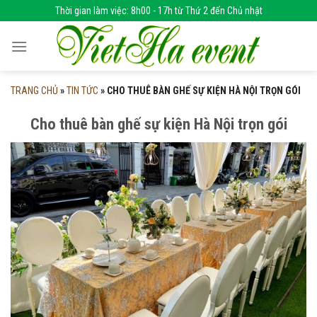
Skip
Thời gian làm việc: 8h00 - 17h từ Thứ 2 đến Chủ nhật
to
content
TRANG CHỦ
»
TIN TỨC
»
CHO THUÊ BÀN GHẾ SỰ KIỆN HÀ NỘI TRỌN GÓI
Cho thuê bàn ghế sự kiện Hà Nội trọn gói