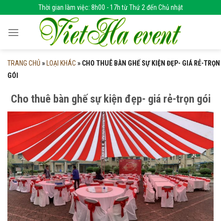
Skip
Thời gian làm việc: 8h00 - 17h từ Thứ 2 đến Chủ nhật
to
content
TRANG CHỦ
»
LOẠI KHÁC
»
CHO THUÊ BÀN GHẾ SỰ KIỆN ĐẸP- GIÁ RẺ-TRỌN
GÓI
Cho thuê bàn ghế sự kiện đẹp- giá rẻ-trọn gói