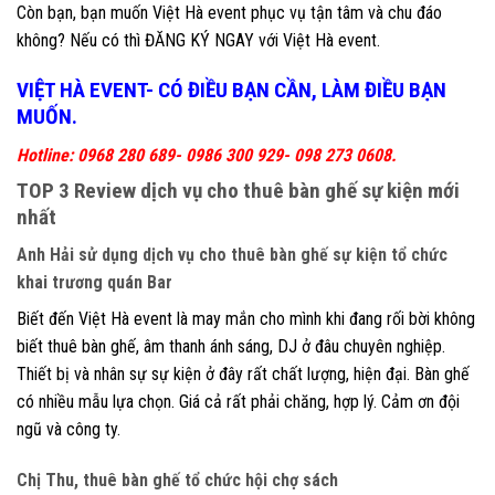
Còn bạn, bạn muốn Việt Hà event phục vụ tận tâm và chu đáo
không? Nếu có thì ĐĂNG KÝ NGAY với Việt Hà event.
VIỆT HÀ EVENT- CÓ ĐIỀU BẠN CẦN, LÀM ĐIỀU BẠN
MUỐN.
Hotline: 0968 280 689- 0986 300 929- 098 273 0608.
TOP 3 Review dịch vụ cho thuê bàn ghế sự kiện mới
nhất
Anh Hải sử dụng dịch vụ cho thuê bàn ghế sự kiện tổ chức
khai trương quán Bar
Biết đến Việt Hà event là may mắn cho mình khi đang rối bời không
biết thuê bàn ghế, âm thanh ánh sáng, DJ ở đâu chuyên nghiệp.
Thiết bị và nhân sự sự kiện ở đây rất chất lượng, hiện đại. Bàn ghế
có nhiều mẫu lựa chọn. Giá cả rất phải chăng, hợp lý. Cảm ơn đội
ngũ và công ty.
Chị Thu, thuê bàn ghế tổ chức hội chợ sách