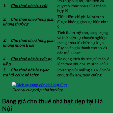
Phù hợp với mọi sự kiện và
1.
Cho thuê nhà bạt rút
quy mô khác nhau. Giá thành
hợp lý
Tiết kiệm chi phí lại vừa có
2.
Cho thuê nhà không gian
được không gian sự kiện như
khung thường
ý.
Tính thẩm mỹ cao, sang trọng
và thể hiện sự chuyên nghiệp
3.
Cho thuê nhà không gian
trong khâu tổ chức sự kiện.
khung nhôm trust
Tuy nhiên giá thành cao so với
các mẫu khác
4.
Cho thuê nhà bạt dù sự
Đa dạng kích thước, dù tròn, ô
kiện
lệch tâm phục vụ mọi nhu cầu.
5.
Cho thuê nhà bạt gian
Phù hợp với những sự kiện hội
trại tổ chức hội chợ
chợ, triển lãm, tiêm chủng.
Dịch vụ cung cấp nhà bạt đẹp
Bảng giá cho thuê nhà bạt đẹp tại Hà
Nội