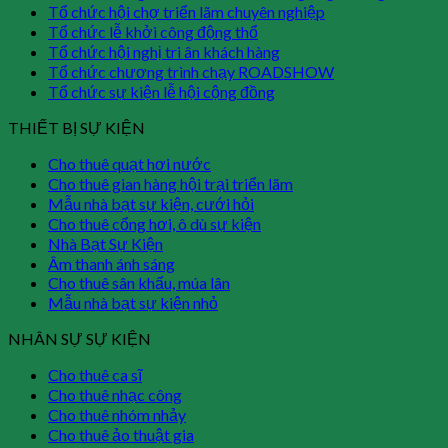
Tổ chức hội chợ triển lãm chuyên nghiệp
Tổ chức lễ khởi công động thổ
Tổ chức hội nghị tri ân khách hàng
Tổ chức chương trình chạy ROADSHOW
Tổ chức sự kiện lễ hội cộng đồng
THIẾT BỊ SỰ KIỆN
Cho thuê quạt hơi nước
Cho thuê gian hàng hội trại triển lãm
Mẫu nhà bạt sự kiện, cưới hỏi
Cho thuê cổng hơi, ô dù sự kiện
Nhà Bạt Sự Kiện
Âm thanh ánh sáng
Cho thuê sân khấu, múa lân
Mẫu nhà bạt sự kiện nhỏ
NHÂN SỰ SỰ KIỆN
Cho thuê ca sĩ
Cho thuê nhạc công
Cho thuê nhóm nhảy
Cho thuê ảo thuật gia