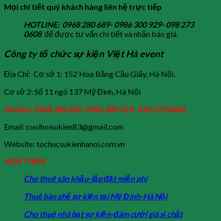
Mọi chi tiết quý khách hàng liên hệ trực tiếp
HOTLINE: 0968 280 689- 0986 300 929- 098 273
0608
để được tư vấn chi tiết và nhận báo giá.
Công ty tổ chức sự kiện Việt Hà event
Địa Chỉ: Cơ sở 1: 152 Hoa Bằng Cầu Giấy, Hà Nội.
Cơ sở 2: Số 11 ngõ 137 Mỹ Đình, Hà Nội
Hotline: 0968 280 689- 0986 300 929- 098 273 0608.
Email: cuoihoisukien83@gmail.com
Website: tochucsukienhanoi.com.vn
XEM THÊM
Cho thuê sân khấu-lắp đặt miễn phí
Thuê bàn ghế sự kiện tại Mỹ Đình-Hà Nội
Cho thuê nhà bạt sự kiện-đám cưới giá sỉ chất