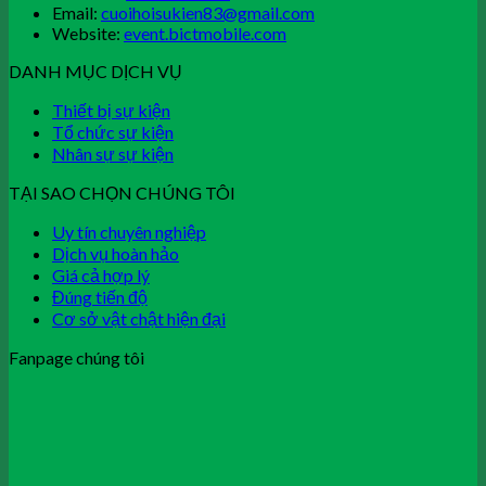
Email:
cuoihoisukien83@gmail.com
Website:
event.bictmobile.com
DANH MỤC DỊCH VỤ
Thiết bị sự kiện
Tổ chức sự kiện
Nhân sự sự kiện
TẠI SAO CHỌN CHÚNG TÔI
Uy tín chuyên nghiệp
Dịch vụ hoàn hảo
Giá cả hợp lý
Đúng tiến độ
Cơ sở vật chật hiện đại
Fanpage chúng tôi