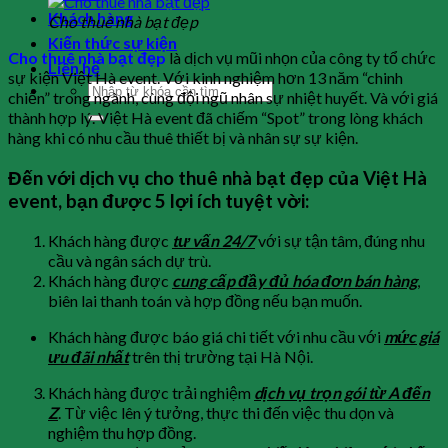
Khách hàng
Cho thuê nhà bạt đẹp
Kiến thức sự kiện
Cho thuê nhà bạt đẹp
là dịch vụ mũi nhọn của công ty tổ chức
Liên hệ
sự kiện Việt Hà event. Với kinh nghiệm hơn 13 năm “chinh
chiến” trong ngành, cùng đội ngũ nhân sự nhiệt huyết. Và với giá
thành hợp lý. Việt Hà event đã chiếm “Spot” trong lòng khách
hàng khi có nhu cầu thuê thiết bị và nhân sự sự kiện.
Đến với dịch vụ cho thuê nhà bạt đẹp của Việt Hà
event, bạn được 5 lợi ích tuyệt vời:
Khách hàng được
tư vấn 24/7
với sự tận tâm, đúng nhu
cầu và ngân sách dự trù.
Khách hàng được
cung cấp đầy đủ hóa đơn bán hàng
,
biên lai thanh toán và hợp đồng nếu bạn muốn.
Khách hàng được báo giá chi tiết với nhu cầu với
mức giá
ưu đãi nhất
trên thị trường tại Hà Nội.
Khách hàng được trải nghiệm
dịch vụ trọn gói từ A đến
Z
. Từ việc lên ý tưởng, thực thi đến việc thu dọn và
nghiệm thu hợp đồng.