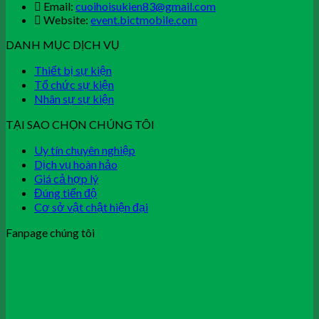
Email:
cuoihoisukien83@gmail.com
Website:
event.bictmobile.com
DANH MỤC DỊCH VỤ
Thiết bị sự kiện
Tổ chức sự kiện
Nhân sự sự kiện
TẠI SAO CHỌN CHÚNG TÔI
Uy tín chuyên nghiệp
Dịch vụ hoàn hảo
Giá cả hợp lý
Đúng tiến độ
Cơ sở vật chật hiện đại
Fanpage chúng tôi