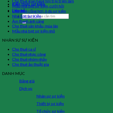
Cho thuê gian hàng hội trại triển lãm
Kiến thức sự kiện
Mẫu nhà bạt sự kiện, cưới hỏi
Liên hệ
Cho thuê cổng hơi, ô dù sự kiện
Nhà Bạt Sự Kiện
Âm thanh ánh sáng
Cho thuê sân khấu, múa lân
Mẫu nhà bạt sự kiện nhỏ
NHÂN SỰ SỰ KIỆN
Cho thuê ca sĩ
Cho thuê nhạc công
Cho thuê nhóm nhảy
Cho thuê ảo thuật gia
DANH MỤC
Bảng giá
Dịch vụ
Nhân sự sự kiện
Thiết bị sự kiện
Tổ chức sự kiện