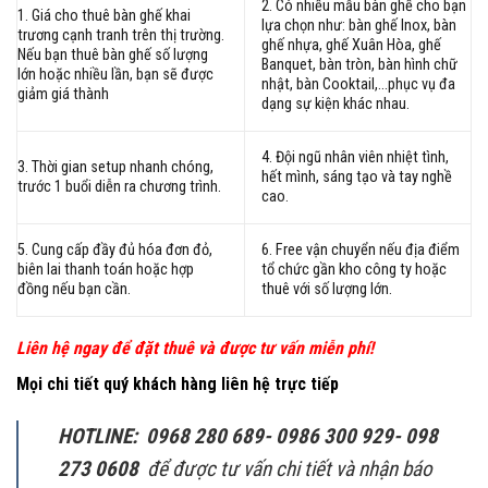
2. Có nhiều mẫu bàn ghế cho bạn
1. Giá cho thuê bàn ghế khai
lựa chọn như: bàn ghế Inox, bàn
trương cạnh tranh trên thị trường.
ghế nhựa, ghế Xuân Hòa, ghế
Nếu bạn thuê bàn ghế số lượng
Banquet, bàn tròn, bàn hình chữ
lớn hoặc nhiều lần, bạn sẽ được
nhật, bàn Cooktail,…phục vụ đa
giảm giá thành
dạng sự kiện khác nhau.
4. Đội ngũ nhân viên nhiệt tình,
3. Thời gian setup nhanh chóng,
hết mình, sáng tạo và tay nghề
trước 1 buổi diễn ra chương trình.
cao.
5. Cung cấp đầy đủ hóa đơn đỏ,
6. Free vận chuyển nếu địa điểm
biên lai thanh toán hoặc hợp
tổ chức gần kho công ty hoặc
đồng nếu bạn cần.
thuê với số lượng lớn.
Liên hệ ngay để đặt thuê và được tư vấn miễn phí!
Mọi chi tiết quý khách hàng liên hệ trực tiếp
HOTLINE: 0968 280 689- 0986 300 929- 098
273 0608
để được tư vấn chi tiết và nhận báo