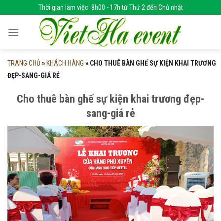
Skip
Thời gian làm việc: 8h00 - 17h từ Thứ 2 đến Chủ nhật
to
content
TRANG CHỦ
»
KHÁCH HÀNG
»
CHO THUÊ BÀN GHẾ SỰ KIỆN KHAI TRƯƠNG
ĐẸP-SANG-GIÁ RẺ
Cho thuê bàn ghế sự kiện khai trương đẹp-
sang-giá rẻ