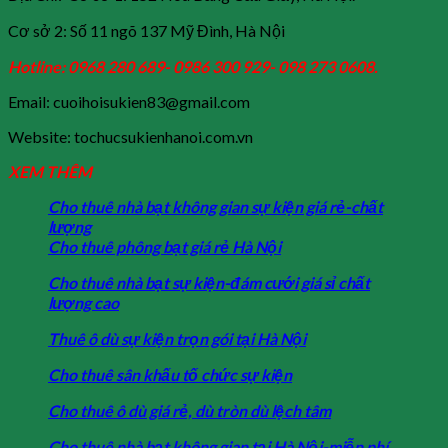
Cơ sở 2: Số 11 ngõ 137 Mỹ Đình, Hà Nội
Hotline: 0968 280 689- 0986 300 929- 098 273 0608.
Email: cuoihoisukien83@gmail.com
Website: tochucsukienhanoi.com.vn
XEM THÊM
Cho thuê nhà bạt không gian sự kiện giá rẻ-chất
lượng
Cho thuê phông bạt giá rẻ Hà Nội
Cho thuê nhà bạt sự kiện-đám cưới giá sỉ chất
lượng cao
Thuê ô dù sự kiện trọn gói tại Hà Nội
Cho thuê sân khấu tố chức sự kiện
Cho thuê ô dù giá rẻ, dù tròn dù lệch tâm
Cho thuê nhà bạt không gian tại Hà Nội-miễn phí