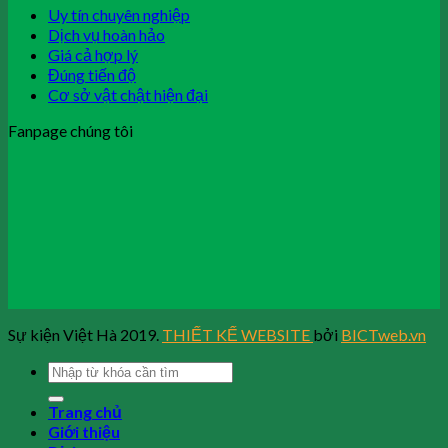
Uy tín chuyên nghiệp
Dịch vụ hoàn hảo
Giá cả hợp lý
Đúng tiến độ
Cơ sở vật chật hiện đại
Fanpage chúng tôi
Sự kiện Việt Hà 2019.
THIẾT KẾ WEBSITE
bởi
BICTweb.vn
Trang chủ
Giới thiệu