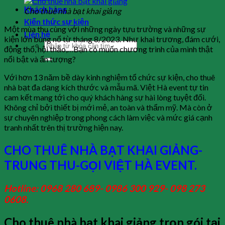
Khách hàng
Cho thuê nhà bạt khai giảng
Kiến thức sự kiện
Một mùa thu cùng với những ngày tựu trường và những sự
Liên hệ
kiện lớn bùng nổ từ tháng 8/2023. Như khai trương, đám cưới,
động thổ, hội thảo,…Bạn có muốn chương trình của mình thật
nổi bật và ấn tượng?
Với hơn 13 năm bề dày kinh nghiệm tổ chức sự kiện, cho thuê
nhà bạt đa dạng kích thước và mẫu mã. Việt Hà event tự tin
cam kết mang tới cho quý khách hàng sự hài lòng tuyệt đối.
Không chỉ bởi thiết bị mới mẻ, an toàn và thẩm mỹ. Mà còn ở
sự chuyên nghiệp trong phong cách làm việc và mức giá cạnh
tranh nhất trên thị trường hiện nay.
CHO THUÊ NHÀ BẠT KHAI GIẢNG-
TRUNG THU-GỌI VIỆT HÀ EVENT.
Hotline: 0968 280 689- 0986 300 929- 098 273
0608.
Cho thuê nhà bạt khai giảng trọn gói tại