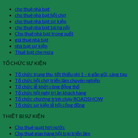
cho thuê nhà bạt
cho thuê nhà bạt hội chợ
cho thuê nhà bạt sự kiện
cho thuê nhà bạt tại hà nội
Cho thuê nhà bạt trong suốt
giá thuê nhà bạt
nhà bạt sự kiện
Thuê bạt che mưa
TỔ CHỨC SỰ KIỆN
Tổ chức trung thu, tết thiếu nhi 1 – 6 gần gũi, sáng tạo
Tổ chức hội chợ triển lãm chuyên nghiệp
Tổ chức lễ khởi công động thổ
Tổ chức hội nghị tri ân khách hàng
Tổ chức chương trình chạy ROADSHOW
Tổ chức sự kiện lễ hội cộng đồng
THIẾT BỊ SỰ KIỆN
Cho thuê quạt hơi nước
Cho thuê gian hàng hội trại triển lãm