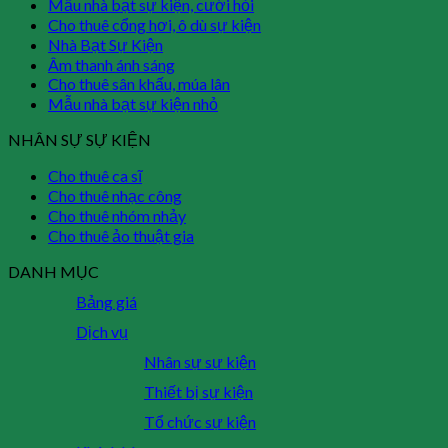
Mẫu nhà bạt sự kiện, cưới hỏi
Cho thuê cổng hơi, ô dù sự kiện
Nhà Bạt Sự Kiện
Âm thanh ánh sáng
Cho thuê sân khấu, múa lân
Mẫu nhà bạt sự kiện nhỏ
NHÂN SỰ SỰ KIỆN
Cho thuê ca sĩ
Cho thuê nhạc công
Cho thuê nhóm nhảy
Cho thuê ảo thuật gia
DANH MỤC
Bảng giá
Dịch vụ
Nhân sự sự kiện
Thiết bị sự kiện
Tổ chức sự kiện