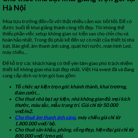
Hà Nội
Mùa tựu trường đến rồi với thật nhiều cảm xúc bồi hồi. Để có
được buổi lễ khai giảng thành công tốt đẹp. Thì không thể
thiếu phần việc setup không gian sự kiện sao cho chỉn chu và
hoàn hảo nhất. Trong đó phải kể đến sự có mặt của thiết bị nhà
bạt. Bàn ghế, âm thanh ánh sáng, quạt hơi nước, màn hình Led,
máy chiếu…
Để hỗ trợ các khách hàng có thể yên tâm giao phó trách nhiệm
thiết kế không gian nhà bạt đẹp nhất. Việt Hà event đã và đang
cung cấp dịch vụ trọn gói bao gồm:
Tổ chức sự kiện trọn gói: khánh thành, khai trương,
đám cưới…
Cho thuê nhà bạt sự kiện, nhà không gian đủ mọi kích
thước, màu sắc, mẫu trang trí. Giá chỉ từ 50.000
vnđ/m2.
Cho thuê âm thanh ánh sáng
, máy chiếu giá chỉ từ
1.800.000 vnđ/ bộ.
Cho thuê sân khấu, phông, cổng đẹp, hiện đại giá chỉ từ
800.000 vnđ/ trọn gói.