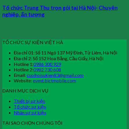
Tổ chức Trung Thu trọn gói tại Hà Nội- Chuyên
nghiệp, ấn tượng
TỔ CHỨC SỰ KIỆN VIỆT HÀ
Địa chỉ 01: Số 11 Ngõ 137 Mỹ Đình, Từ Liêm, Hà Nội
Địa chỉ 2: Số 152 Hoa Bằng, Cầu Giấy, Hà Nội
Hotline 1:
0986 300 929
Hotline 2:
0982 730 608
Email:
cuoihoisukien83@gmail.com
Website:
event.bictmobile.com
DANH MỤC DỊCH VỤ
Thiết bị sự kiện
Tổ chức sự kiện
Nhân sự sự kiện
TẠI SAO CHỌN CHÚNG TÔI