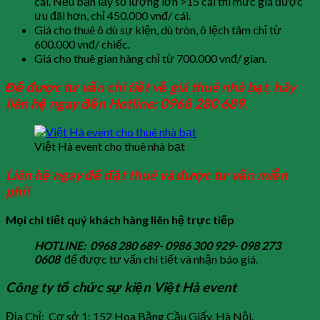
cái. Nếu bạn lấy số lượng lớn >15 cái thì mức giá được
ưu đãi hơn, chỉ 450.000 vnđ/ cái.
Giá cho thuê ô dù sự kiện, dù tròn, ô lệch tâm chỉ từ
600.000 vnđ/ chiếc.
Giá cho thuê gian hàng chỉ từ 700.000 vnđ/ gian.
Để
đượ
c t
ư
v
ấ
n chi ti
ế
t v
ề
giá thuê nhà b
ạ
t, hãy
liên h
ệ
ngay
đế
n Hotline: 0968 280 689.
Việt Hà event cho thuê nhà bạt
Liên hệ ngay để đặt thuê và được tư vấn miễn
phí!
Mọi chi tiết quý khách hàng liên hệ trực tiếp
HOTLINE: 0968 280 689- 0986 300 929- 098 273
0608
để được tư vấn chi tiết và nhận báo giá.
Công ty tổ chức sự kiện Việt Hà event
Địa Chỉ: Cơ sở 1: 152 Hoa Bằng Cầu Giấy, Hà Nội.