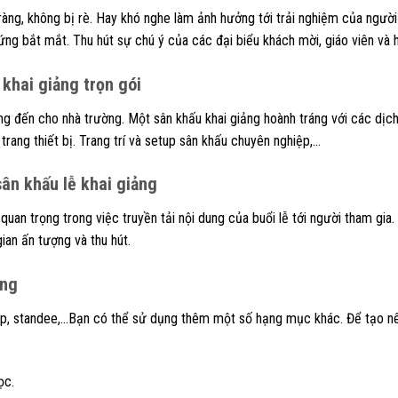
àng, không bị rè. Hay khó nghe làm ảnh hưởng tới trải nghiệm của ngườ
 ứng bắt mắt. Thu hút sự chú ý của các đại biểu khách mời, giáo viên và h
 khai giảng trọn gói
ng đến cho nhà trường. Một sân khấu khai giảng hoành tráng với các dịc
trang thiết bị. Trang trí và setup sân khấu chuyên nghiệp,…
sân khấu lễ khai giảng
uan trọng trong việc truyền tải nội dung của buổi lễ tới người tham gia
an ấn tượng và thu hút.
ảng
rop, standee,…Bạn có thể sử dụng thêm một số hạng mục khác. Để tạo n
ọc.