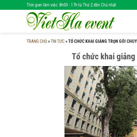
Skip
Thời gian làm việc: 8h00 - 17h từ Thứ 2 đến Chủ nhật
to
content
TRANG CHỦ
»
TIN TỨC
»
TỔ CHỨC KHAI GIẢNG TRỌN GÓI CHUY
Tổ chức khai giảng 