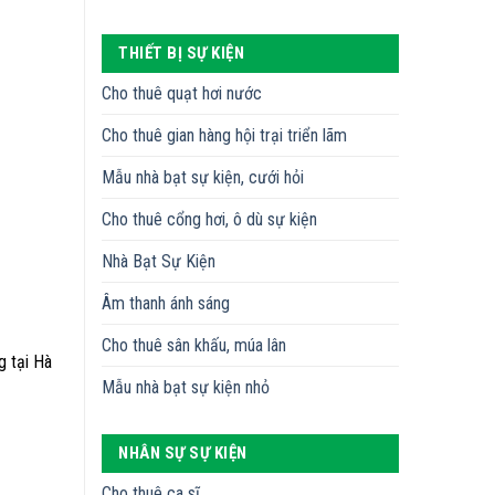
THIẾT BỊ SỰ KIỆN
Cho thuê quạt hơi nước
Cho thuê gian hàng hội trại triển lãm
Mẫu nhà bạt sự kiện, cưới hỏi
Cho thuê cổng hơi, ô dù sự kiện
Nhà Bạt Sự Kiện
Âm thanh ánh sáng
Cho thuê sân khấu, múa lân
g tại Hà
Mẫu nhà bạt sự kiện nhỏ
NHÂN SỰ SỰ KIỆN
Cho thuê ca sĩ