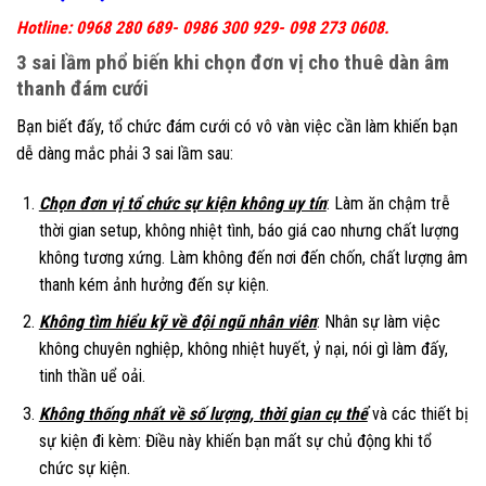
Hotline: 0968 280 689- 0986 300 929- 098 273 0608.
3 sai lầm phổ biến khi chọn đơn vị cho thuê dàn âm
thanh đám cưới
Bạn biết đấy, tổ chức đám cưới có vô vàn việc cần làm khiến bạn
dễ dàng mắc phải 3 sai lầm sau:
Chọn đơn vị tổ chức sự kiện không uy tín
: Làm ăn chậm trễ
thời gian setup, không nhiệt tình, báo giá cao nhưng chất lượng
không tương xứng. Làm không đến nơi đến chốn, chất lượng âm
thanh kém ảnh hưởng đến sự kiện.
Không tìm hiểu kỹ về đội ngũ nhân viên
: Nhân sự làm việc
không chuyên nghiệp, không nhiệt huyết, ỷ nại, nói gì làm đấy,
tinh thần uể oải.
Không thống nhất về số lượng, thời gian cụ thể
và các thiết bị
sự kiện đi kèm: Điều này khiến bạn mất sự chủ động khi tổ
chức sự kiện.