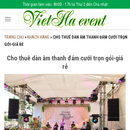
Skip
Thời gian làm việc: 8h00 - 17h từ Thứ 2 đến Chủ nhật
to
content
TRANG CHỦ
»
KHÁCH HÀNG
»
CHO THUÊ DÀN ÂM THANH ĐÁM CƯỚI TRỌN
GÓI-GIÁ RẺ
Cho thuê dàn âm thanh đám cưới trọn gói-giá
rẻ