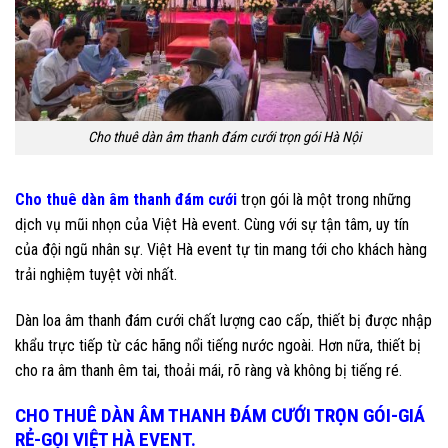
Cho thuê dàn âm thanh đám cưới trọn gói Hà Nội
Cho thuê dàn âm thanh đám cưới
trọn gói là một trong những
dịch vụ mũi nhọn của Việt Hà event. Cùng với sự tận tâm, uy tín
của đội ngũ nhân sự. Việt Hà event tự tin mang tới cho khách hàng
trải nghiệm tuyệt vời nhất.
Dàn loa âm thanh đám cưới chất lượng cao cấp, thiết bị được nhập
khẩu trực tiếp từ các hãng nổi tiếng nước ngoài. Hơn nữa, thiết bị
cho ra âm thanh êm tai, thoải mái, rõ ràng và không bị tiếng ré.
CHO THUÊ DÀN ÂM THANH ĐÁM CƯỚI TRỌN GÓI-GIÁ
RẺ-GỌI VIỆT HÀ EVENT.