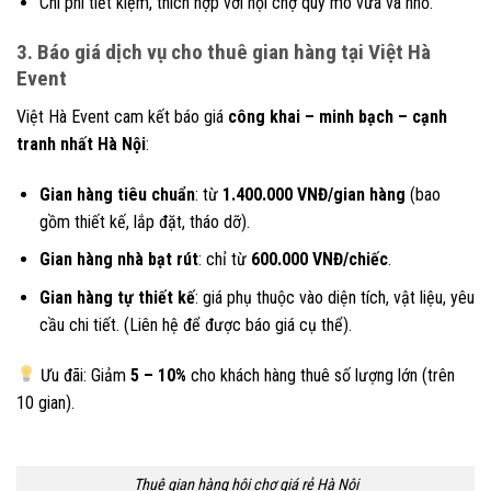
Chi phí tiết kiệm, thích hợp với hội chợ quy mô vừa và nhỏ.
3. Báo giá dịch vụ cho thuê gian hàng tại Việt Hà
Event
Việt Hà Event cam kết báo giá
công khai – minh bạch – cạnh
tranh nhất Hà Nội
:
Gian hàng tiêu chuẩn
: từ
1.400.000 VNĐ/gian hàng
(bao
gồm thiết kế, lắp đặt, tháo dỡ).
Gian hàng nhà bạt rút
: chỉ từ
600.000 VNĐ/chiếc
.
Gian hàng tự thiết kế
: giá phụ thuộc vào diện tích, vật liệu, yêu
cầu chi tiết. (Liên hệ để được báo giá cụ thể).
Ưu đãi: Giảm
5 – 10%
cho khách hàng thuê số lượng lớn (trên
10 gian).
Thuê gian hàng hội chợ giá rẻ Hà Nội