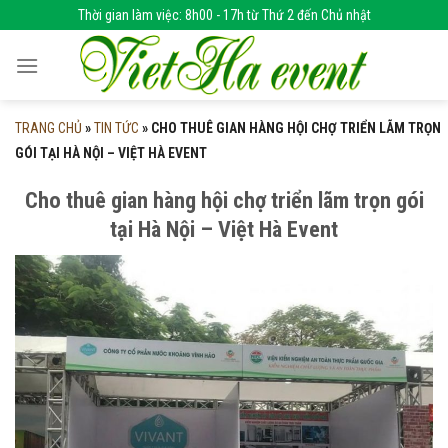
Skip
Thời gian làm việc: 8h00 - 17h từ Thứ 2 đến Chủ nhật
to
content
TRANG CHỦ
»
TIN TỨC
»
CHO THUÊ GIAN HÀNG HỘI CHỢ TRIỂN LÃM TRỌN
GÓI TẠI HÀ NỘI – VIỆT HÀ EVENT
Cho thuê gian hàng hội chợ triển lãm trọn gói
tại Hà Nội – Việt Hà Event