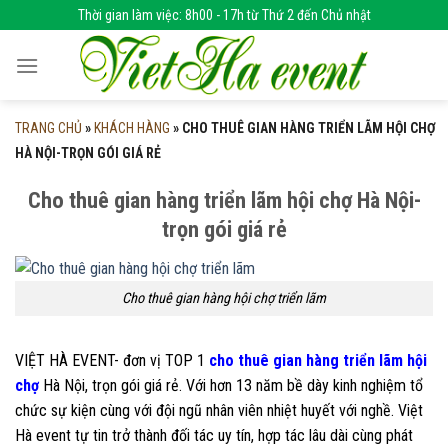
Skip
Thời gian làm việc: 8h00 - 17h từ Thứ 2 đến Chủ nhật
to
content
TRANG CHỦ
»
KHÁCH HÀNG
»
CHO THUÊ GIAN HÀNG TRIỂN LÃM HỘI CHỢ
HÀ NỘI-TRỌN GÓI GIÁ RẺ
Cho thuê gian hàng triển lãm hội chợ Hà Nội-
trọn gói giá rẻ
Cho thuê gian hàng hội chợ triển lãm
VIỆT HÀ EVENT- đơn vị TOP 1
cho thuê gian hàng triển lãm hội
chợ
Hà Nội, trọn gói giá rẻ. Với hơn 13 năm bề dày kinh nghiệm tổ
chức sự kiện cùng với đội ngũ nhân viên nhiệt huyết với nghề. Việt
Hà event tự tin trở thành đối tác uy tín, hợp tác lâu dài cùng phát