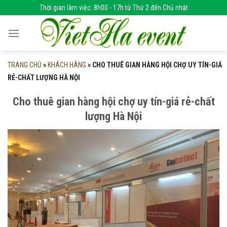
Skip
Thời gian làm việc: 8h00 - 17h từ Thứ 2 đến Chủ nhật
to
content
TRANG CHỦ
»
KHÁCH HÀNG
»
CHO THUÊ GIAN HÀNG HỘI CHỢ UY TÍN-GIÁ
RẺ-CHẤT LƯỢNG HÀ NỘI
Cho thuê gian hàng hội chợ uy tín-giá rẻ-chất
lượng Hà Nội