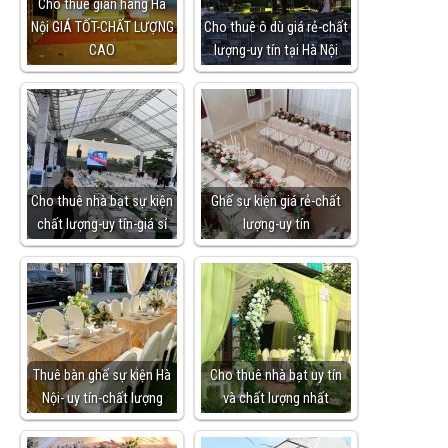
Cho thuê gian hàng Hà
Nội GIÁ TỐT-CHẤT LƯỢNG
Cho thuê ô dù giá rẻ-chất
CAO
lượng-uy tín tại Hà Nội
Cho thuê nhà bạt sự kiện
Ghế sự kiện giá rẻ-chất
chất lượng-uy tín-giá sỉ
lượng-uy tín
Thuê bàn ghế sự kiện Hà
Cho thuê nhà bạt uy tín
Nội- uy tín-chất lượng
và chất lượng nhất