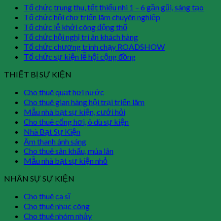
Tổ chức trung thu, tết thiếu nhi 1 – 6 gần gũi, sáng tạo
Tổ chức hội chợ triển lãm chuyên nghiệp
Tổ chức lễ khởi công động thổ
Tổ chức hội nghị tri ân khách hàng
Tổ chức chương trình chạy ROADSHOW
Tổ chức sự kiện lễ hội cộng đồng
THIẾT BỊ SỰ KIỆN
Cho thuê quạt hơi nước
Cho thuê gian hàng hội trại triển lãm
Mẫu nhà bạt sự kiện, cưới hỏi
Cho thuê cổng hơi, ô dù sự kiện
Nhà Bạt Sự Kiện
Âm thanh ánh sáng
Cho thuê sân khấu, múa lân
Mẫu nhà bạt sự kiện nhỏ
NHÂN SỰ SỰ KIỆN
Cho thuê ca sĩ
Cho thuê nhạc công
Cho thuê nhóm nhảy