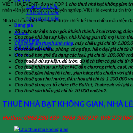
VIỆT HÀ EVENT- đơn vị TOP 1
cho thuê nhà bạt không gian tr
Thiết bị sự kiện
nhân viên làm việc uy tín, chuyên nghiệp. Việt Hà event tự tin trở
Tổ chức sự kiện
Nhân sự sự kiện
Nhà bạt của Việt Hà event được thiết kế theo nhiều mẫu hiện đại
Bảng giá
Tổ chức sự kiện trọn gói: khánh thành, khai trương, đá
Album
Cho thuê nhà bạt sự kiện, nhà không gian đủ mọi kích thư
Khách hàng
Cho thuê âm thanh ánh sáng
, máy chiếu giá chỉ từ 1.800.
Kiến thức sự kiện
Cho thuê sân khấu, phông, cổng đẹp, hiện đại giá chỉ từ 8
Liên hệ
Cho thuê bàn ghế đa dạng các loại, giá chỉ từ 100.000 vn
Cho thuê ô dù sự kiện, dù tròn, dù lệch tâm có giá chỉ từ 
Cho thuê nhân sự sự kiện: MC dẫn chương trình, ca sĩ, 
Cho thuê gian hàng hội chợ, gian hàng tiêu chuẩn với giá 
Cho thuê quạt hơi nước, điều hòa giá chỉ từ 1.200.000 v
Cho thuê dụng cụ tổ chức tiệc Buffet, Teabreak với giá c
Cho thuê sân khấu giá chỉ từ 70.000 vnđ/m2.
THUÊ NHÀ BẠT KHÔNG GIAN, NHÀ LỀU
Hotline: 0968 280 689- 0986 300 929- 098 273 060