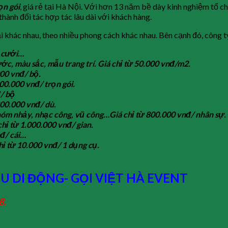
ọn gói
, giá rẻ tại Hà Nội. Với hơn 13 năm bề dày kinh nghiệm tổ ch
 thành đối tác hợp tác lâu dài với khách hàng.
 khác nhau, theo nhiều phong cách khác nhau. Bên cạnh đó, công ty
m cưới…
ớc, màu sắc, mẫu trang trí. Giá chỉ từ 50.000 vnđ/m2.
000 vnđ/ bộ.
00.000 vnđ/ trọn gói.
đ/ bộ
800.000 vnđ/ dù.
nhóm nhảy, nhạc công, vũ công…Giá chỉ từ 800.000 vnđ/ nhân sự.
chỉ từ 1.000.000 vnđ/ gian.
nđ/ cái…
hỉ từ 10.000 vnđ/ 1 dụng cụ.
 DI ĐỘNG- GỌI VIỆT HÀ EVENT
8.