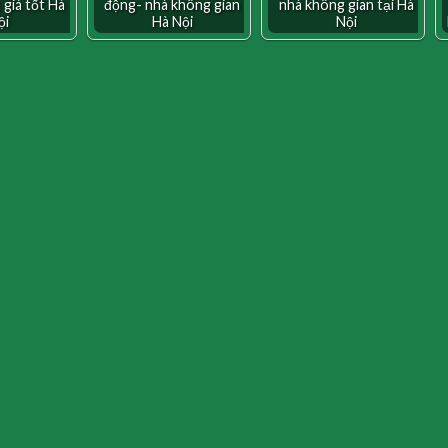
 giá tốt Hà
động- nhà không gian
nhà không gian tại Hà
ội
Hà Nội
Nội