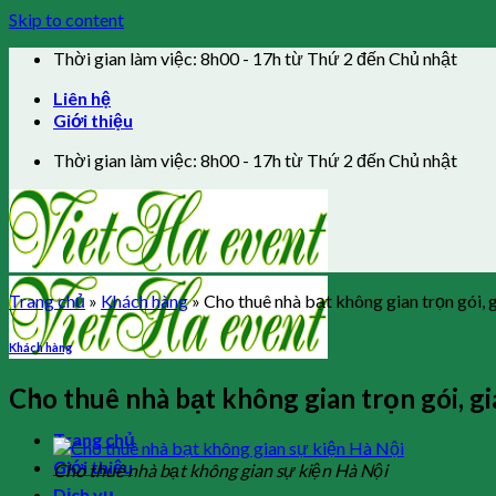
Skip to content
Thời gian làm việc: 8h00 - 17h từ Thứ 2 đến Chủ nhật
Liên hệ
Giới thiệu
Thời gian làm việc: 8h00 - 17h từ Thứ 2 đến Chủ nhật
Trang chủ
»
Khách hàng
»
Cho thuê nhà bạt không gian trọn gói, 
Khách hàng
Cho thuê nhà bạt không gian trọn gói, gi
Trang chủ
Giới thiệu
Cho thuê nhà bạt không gian sự kiện Hà Nội
Dịch vụ