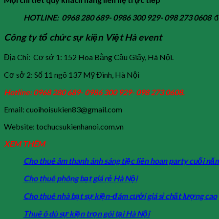
HOTLINE: 0968 280 689- 0986 300 929- 098 273 0608
đ
Công ty tổ chức sự kiện Việt Hà event
Địa Chỉ: Cơ sở 1: 152 Hoa Bằng Cầu Giấy, Hà Nội.
Cơ sở 2: Số 11 ngõ 137 Mỹ Đình, Hà Nội
Hotline: 0968 280 689- 0986 300 929- 098 273 0608.
Email: cuoihoisukien83@gmail.com
Website: tochucsukienhanoi.com.vn
XEM THÊM
Cho thuê âm thanh ánh sáng tiệc liên hoan party cuối nă
Cho thuê phông bạt giá rẻ Hà Nội
Cho thuê nhà bạt sự kiện-đám cưới giá sỉ chất lượng cao
Thuê ô dù sự kiện trọn gói tại Hà Nội