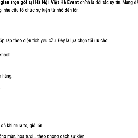
gian trọn gói tại Hà Nội
,
Việt Hà Event
chính là đối tác uy tín. Mang đế
ọi nhu cầu tổ chức sự kiện từ nhỏ đến lớn.
ắp ráp theo diện tích yêu cầu. Đây là lựa chọn tối ưu cho:
khách.
h hàng.
.
cả khi mưa to, gió lớn.
hông màn, hoa tươi… theo phong cách sự kiện.