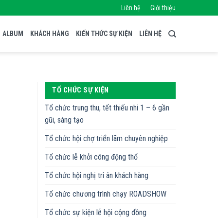
Liên hệ
Giới thiệu
ALBUM
KHÁCH HÀNG
KIẾN THỨC SỰ KIỆN
LIÊN HỆ
TỔ CHỨC SỰ KIỆN
Tổ chức trung thu, tết thiếu nhi 1 – 6 gần
gũi, sáng tạo
Tổ chức hội chợ triển lãm chuyên nghiệp
Tổ chức lễ khởi công động thổ
Tổ chức hội nghị tri ân khách hàng
Tổ chức chương trình chạy ROADSHOW
Tổ chức sự kiện lễ hội cộng đồng