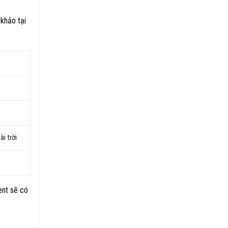
 khảo tại
i trời
ent sẽ có