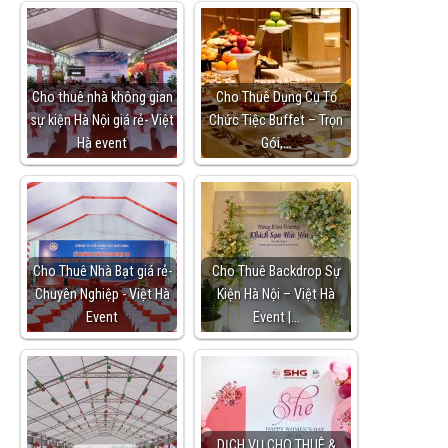
Cho thuê nhà không gian
Cho Thuê Dụng Cụ Tổ
sự kiện Hà Nội giá rẻ- Việt
Chức Tiệc Buffet – Trọn
Hà event
Gói,…
Cho Thuê Nhà Bạt giá rẻ-
Cho Thuê Backdrop Sự
Chuyên Nghiệp - Việt Hà
Kiện Hà Nội – Việt Hà
Event
Event |…
DỊCH VỤ CHO THUÊ &