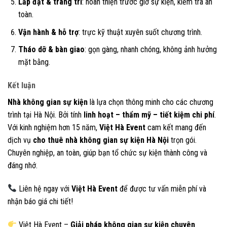
Lắp đặt & trang trí
: hoàn thiện trước giờ sự kiện, kiểm tra an
toàn.
Vận hành & hỗ trợ
: trực kỹ thuật xuyên suốt chương trình.
Tháo dỡ & bàn giao
: gọn gàng, nhanh chóng, không ảnh hưởng
mặt bằng.
Kết luận
Nhà không gian sự kiện
là lựa chọn thông minh cho các chương
trình tại Hà Nội. Bởi tính
linh hoạt – thẩm mỹ – tiết kiệm chi phí
.
Với kinh nghiệm hơn 15 năm,
Việt Hà Event
cam kết mang đến
dịch vụ
cho thuê nhà không gian sự kiện Hà Nội
trọn gói.
Chuyên nghiệp, an toàn, giúp bạn tổ chức sự kiện thành công và
đáng nhớ.
Liên hệ ngay với
Việt Hà Event
để được tư vấn miễn phí và
nhận báo giá chi tiết!
Việt Hà Event –
Giải pháp không gian sự kiện chuyên