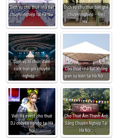
Dịch vụ cho thuê nhà bạt
Dịch vụ cho thuê bàn ghế
chuyên nghiệp tại Hà Nội-
chuyên nghiệp – Việt
…
Hà…
Dịch vụ tổ chức đám
cưới trọn gói chuyên
Cho thuê nhà bạt không
nghiệp –…
gian sự kiện tại Hà Nội -…
Việt Hà event cho thuê
Cho Thuê Âm Thanh Ánh
DJ chuyên nghiệp tại Hà
Sáng Chuyên Nghiệp Tại
Nội
Hà Nội…