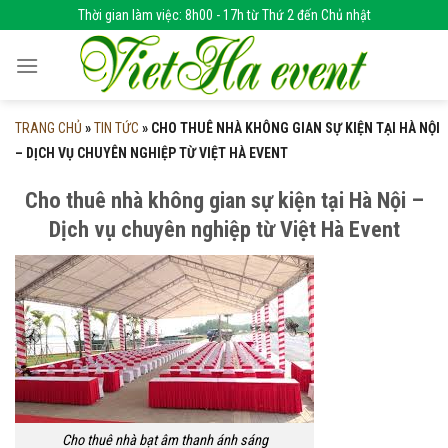
Skip
Thời gian làm việc: 8h00 - 17h từ Thứ 2 đến Chủ nhật
to
content
TRANG CHỦ
»
TIN TỨC
»
CHO THUÊ NHÀ KHÔNG GIAN SỰ KIỆN TẠI HÀ NỘI
– DỊCH VỤ CHUYÊN NGHIỆP TỪ VIỆT HÀ EVENT
Cho thuê nhà không gian sự kiện tại Hà Nội –
Dịch vụ chuyên nghiệp từ Việt Hà Event
Cho thuê nhà bạt âm thanh ánh sáng