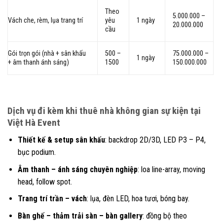
Theo
5.000.000 –
Vách che, rèm, lụa trang trí
yêu
1 ngày
20.000.000
cầu
Gói trọn gói (nhà + sân khấu
500 –
75.000.000 –
1 ngày
+ âm thanh ánh sáng)
1500
150.000.000
Dịch vụ đi kèm khi thuê nhà không gian sự kiện tại
Việt Hà Event
Thiết kế & setup sân khấu
: backdrop 2D/3D, LED P3 – P4,
bục podium.
Âm thanh – ánh sáng chuyên nghiệp
: loa line-array, moving
head, follow spot.
Trang trí trần – vách
: lụa, đèn LED, hoa tươi, bóng bay.
Bàn ghế – thảm trải sàn – bàn gallery
: đồng bộ theo