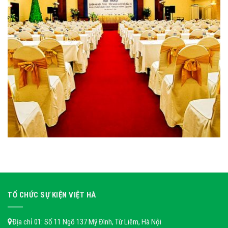
TỔ CHỨC SỰ KIỆN VIỆT HÀ
Địa chỉ 01: Số 11 Ngõ 137 Mỹ Đình, Từ Liêm, Hà Nội