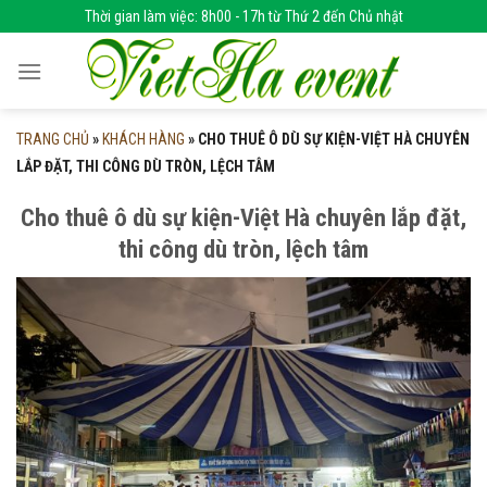
Skip
Thời gian làm việc: 8h00 - 17h từ Thứ 2 đến Chủ nhật
to
content
TRANG CHỦ
»
KHÁCH HÀNG
»
CHO THUÊ Ô DÙ SỰ KIỆN-VIỆT HÀ CHUYÊN
LẮP ĐẶT, THI CÔNG DÙ TRÒN, LỆCH TÂM
Cho thuê ô dù sự kiện-Việt Hà chuyên lắp đặt,
thi công dù tròn, lệch tâm