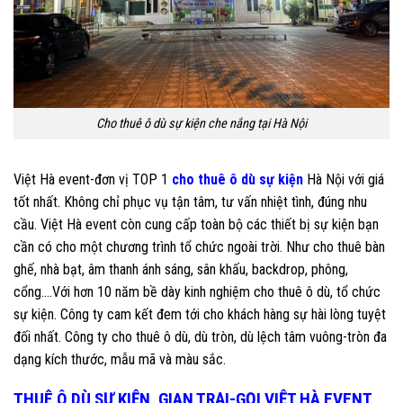
Cho thuê ô dù sự kiện che nắng tại Hà Nội
Việt Hà event-đơn vị TOP 1
cho thuê ô dù sự kiện
Hà Nội với giá
tốt nhất. Không chỉ phục vụ tận tâm, tư vấn nhiệt tình, đúng nhu
cầu. Việt Hà event còn cung cấp toàn bộ các thiết bị sự kiện bạn
cần có cho một chương trình tổ chức ngoài trời. Như cho thuê bàn
ghế, nhà bạt, âm thanh ánh sáng, sân khấu, backdrop, phông,
cổng….Với hơn 10 năm bề dày kinh nghiệm cho thuê ô dù, tổ chức
sự kiện. Công ty cam kết đem tới cho khách hàng sự hài lòng tuyệt
đối nhất. Công ty cho thuê ô dù, dù tròn, dù lệch tâm vuông-tròn đa
dạng kích thước, mẫu mã và màu sắc.
THUÊ Ô DÙ SỰ KIỆN, GIAN TRẠI-GỌI VIỆT HÀ EVENT