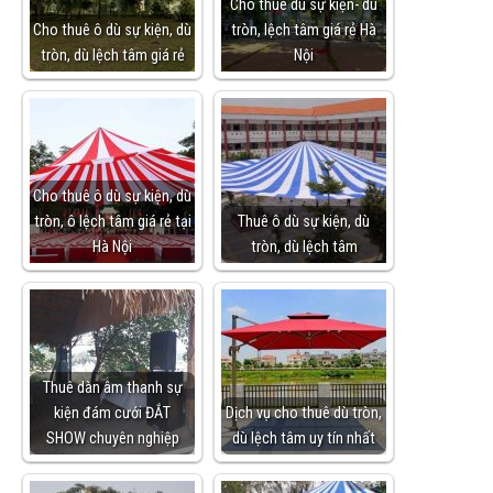
Cho thuê dù sự kiện- dù
Cho thuê ô dù sự kiện, dù
tròn, lệch tâm giá rẻ Hà
tròn, dù lệch tâm giá rẻ
Nội
Cho thuê ô dù sự kiện, dù
tròn, ô lệch tâm giá rẻ tại
Thuê ô dù sự kiện, dù
Hà Nội
tròn, dù lệch tâm
Thuê dàn âm thanh sự
kiện đám cưới ĐẮT
Dịch vụ cho thuê dù tròn,
SHOW chuyên nghiệp
dù lệch tâm uy tín nhất