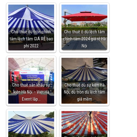
Cho thuê dù tròn chính
Cho thuê ô dù lệch tâm
tâm-lệch tâm GIÁ RẺ bao
chính tâm 2024 giá rẻ Hà
phí 2022
Nội
Cho thuê sân khấu sự
Cho thuê dù sự kiện Hà
kiện Hà Nội – Việt Hà
Nội, dù tròn dù lệch tâm
Event lắp…
giá mềm