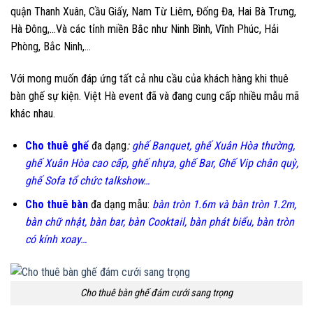
quận Thanh Xuân, Cầu Giấy, Nam Từ Liêm, Đống Đa, Hai Bà Trưng,
Hà Đông,…Và các tỉnh miền Bắc như Ninh Bình, Vĩnh Phúc, Hải
Phòng, Bắc Ninh,…
Với mong muốn đáp ứng tất cả nhu cầu của khách hàng khi thuê
bàn ghế sự kiện. Việt Hà event đã và đang cung cấp nhiều mẫu mã
khác nhau.
Cho thuê ghế
đa dạng
:
ghế Banquet, ghế Xuân Hòa thường,
ghế Xuân Hòa cao cấp, ghế nhựa, ghế Bar, Ghế Vip chân quỳ,
ghế Sofa tổ chức talkshow…
Cho thuê bàn
đa dạng mẫu:
bàn tròn 1.6m và bàn tròn 1.2m,
bàn chữ nhật, bàn bar, bàn Cooktail, bàn phát biểu, bàn tròn
có kính xoay…
Cho thuê bàn ghế đám cưới sang trọng