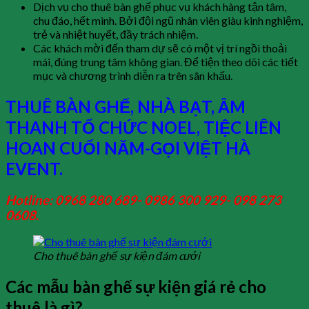
Dịch vụ cho thuê bàn ghế phục vụ khách hàng tận tâm,
chu đáo, hết mình. Bởi đội ngũ nhân viên giàu kinh nghiệm,
trẻ và nhiệt huyết, đầy trách nhiệm.
Các khách mời đến tham dự sẽ có một vị trí ngồi thoải
mái, đúng trung tâm không gian. Để tiện theo dõi các tiết
mục và chương trình diễn ra trên sân khấu.
THUÊ BÀN GHẾ, NHÀ BẠT, ÂM
THANH TỔ CHỨC NOEL, TIỆC LIÊN
HOAN CUỐI NĂM-GỌI VIỆT HÀ
EVENT.
Hotline: 0968 280 689- 0986 300 929- 098 273
0608.
Cho thuê bàn ghế sự kiện đám cưới
Các mẫu bàn ghế sự kiện giá rẻ cho
thuê là gì?