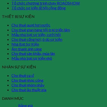
Tổ chức chương trình chạy ROADSHOW
Tổ chức sự kiện lễ hội cộng đồng
THIẾT BỊ SỰ KIỆN
Cho thuê quạt hơi nước
Cho thuê gian hàng hội trại triển lãm
Mẫu nhà bạt sự kiện, cưới hỏi
Cho thuê cổng hơi, ô dù sự kiện
Nhà Bạt Sự Kiện
Âm thanh ánh sáng
Cho thuê sân khấu, múa lân
Mẫu nhà bạt sự kiện nhỏ
NHÂN SỰ SỰ KIỆN
Cho thuê ca sĩ
Cho thuê nhạc công
Cho thuê nhóm nhảy
Cho thuê ảo thuật gia
DANH MỤC
Bảng giá