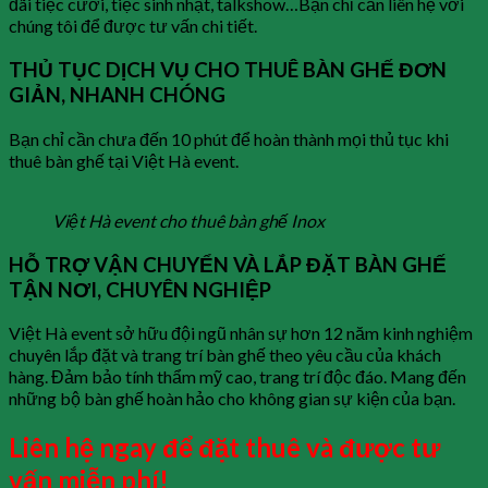
đãi tiệc cưới, tiệc sinh nhật, talkshow…Bạn chỉ cần liên hệ với
chúng tôi để được tư vấn chi tiết.
THỦ TỤC DỊCH VỤ CHO THUÊ BÀN GHẾ ĐƠN
GIẢN, NHANH CHÓNG
Bạn chỉ cần chưa đến 10 phút để hoàn thành mọi thủ tục khi
thuê bàn ghế tại Việt Hà event.
Việt Hà event cho thuê bàn ghế Inox
HỖ TRỢ VẬN CHUYỂN VÀ LẮP ĐẶT BÀN GHẾ
TẬN NƠI, CHUYÊN NGHIỆP
Việt Hà event sở hữu đội ngũ nhân sự hơn 12 năm kinh nghiệm
chuyên lắp đặt và trang trí bàn ghế theo yêu cầu của khách
hàng. Đảm bảo tính thẩm mỹ cao, trang trí độc đáo. Mang đến
những bộ bàn ghế hoàn hảo cho không gian sự kiện của bạn.
Liên hệ ngay để đặt thuê và được tư
vấn miễn phí!