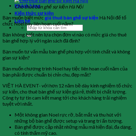
Khách hàng
Cho thuê bàn ghế sự kiện Hà Nội
Kiến thức sự kiện
Bạn muốn biết mức
giá thuê bàn ghế sự kiện
Hà Nội để tổ
Liên hệ
chức Noel hay liên hoan cuối năm?
Bạn không biết nên lựa chọn đơn vị nào có mức giá cho thuê
bàn ghế hợp lý với ngân sách đã định?
Bạn muốn tư vấn mẫu bàn ghế phù hợp với tính chất và không
gian sự kiện?
Bạn muốn chương trình Noel hay tiệc liên hoan cuối năm của
bạn phải được chuẩn bị chỉn chu, đẹp mắt?
VIỆT HÀ EVENT- với hơn 12 năm bề dày kinh nghiệm tổ chức
sự kiện, cho thuê bàn ghế sự kiện giá rẻ, thiết bị chất lượng.
Công ty tự tin cam kết mang tới cho khách hàng trải nghiệm
tuyệt vời nhất.
Một không gian Noel rực rỡ, bắt mắt và thu hút với
những bộ bàn ghế được setup và trang trí ấn tượng.
Bàn ghế được cập nhật những mẫu mã hiện đại, đa dạng,
có tính thẩm mỹ cao.