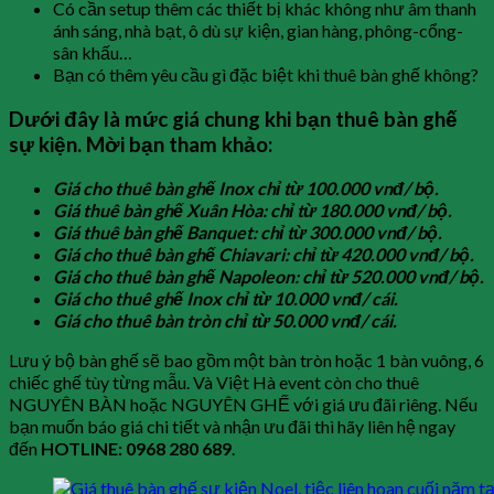
Có cần setup thêm các thiết bị khác không như âm thanh
ánh sáng, nhà bạt, ô dù sự kiện, gian hàng, phông-cổng-
sân khấu…
Bạn có thêm yêu cầu gì đặc biệt khi thuê bàn ghế không?
Dưới đây là mức giá chung khi bạn thuê bàn ghế
sự kiện. Mời bạn tham khảo:
Giá cho thuê bàn ghế Inox chỉ từ 100.000 vnđ/ bộ.
Giá thuê bàn ghế Xuân Hòa: chỉ từ 180.000 vnđ/ bộ.
Giá thuê bàn ghế Banquet: chỉ từ 300.000 vnđ/ bộ.
Giá cho thuê bàn ghế Chiavari: chỉ từ 420.000 vnđ/ bộ.
Giá cho thuê bàn ghế Napoleon: chỉ từ 520.000 vnđ/ bộ.
Giá cho thuê ghế Inox chỉ từ 10.000 vnđ/ cái.
Giá cho thuê bàn tròn chỉ từ 50.000 vnđ/ cái.
Lưu ý bộ bàn ghế sẽ bao gồm một bàn tròn hoặc 1 bàn vuông, 6
chiếc ghế tùy từng mẫu. Và Việt Hà event còn cho thuê
NGUYÊN BÀN hoặc NGUYÊN GHẾ với giá ưu đãi riêng. Nếu
bạn muốn báo giá chi tiết và nhận ưu đãi thì hãy liên hệ ngay
đến
HOTLINE: 0968 280 689
.