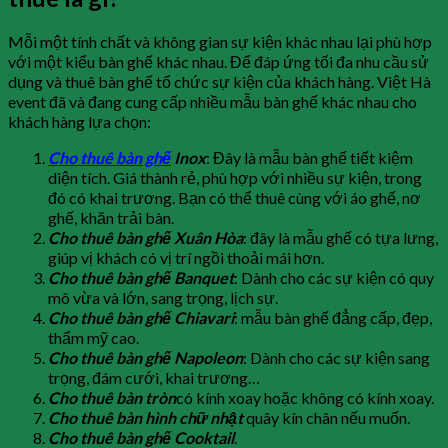
Mỗi một tính chất và không gian sự kiện khác nhau lại phù hợp
với một kiểu bàn ghế khác nhau. Để đáp ứng tối đa nhu cầu sử
dụng và thuê bàn ghế tổ chức sự kiện của khách hàng. Việt Hà
event đã và đang cung cấp nhiều mẫu bàn ghế khác nhau cho
khách hàng lựa chọn:
Cho thuê bàn ghế
Inox
: Đây là mẫu bàn ghế tiết kiệm
diện tích. Giá thành rẻ, phù hợp với nhiều sự kiện, trong
đó có khai trương. Bạn có thể thuê cùng với áo ghế, nơ
ghế, khăn trải bàn.
Cho thuê bàn ghế Xuân Hòa
: đây là mẫu ghế có tựa lưng,
giúp vị khách có vị trí ngồi thoải mái hơn.
Cho thuê bàn ghế Banquet
: Dành cho các sự kiện có quy
mô vừa và lớn, sang trọng, lịch sự.
Cho thuê bàn ghế Chiavari
: mẫu bàn ghế đẳng cấp, đẹp,
thẩm mỹ cao.
Cho thuê bàn ghế Napoleon
: Dành cho các sự kiện sang
trọng, đám cưới, khai trương…
Cho thuê bàn tròn
có kính xoay hoặc không có kính xoay.
Cho thuê bàn hình chữ nhật
quây kín chân nếu muốn.
Cho thuê bàn ghế Cooktail
.