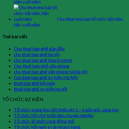
niên cuối năm
Cho thuê nhà bạt tổ chức tất niên,
tiệc cuối năm
Thẻ bài viết
Cho thuê bàn ghế gần đầy
cho thuê bàn ghế hà nội
cho thuê bàn ghế khai trương
Cho thuê bàn ghế văn phòng
cho thuê bàn ghế văn phòng tại hà nội
Giá thuê bàn ghế sự kiện Hà Nội
thuê bàn ghế hội nghị
thuê bàn ghế sự kiện hà nội
TỔ CHỨC SỰ KIỆN
Tổ chức trung thu, tết thiếu nhi 1 – 6 gần gũi, sáng tạo
Tổ chức hội chợ triển lãm chuyên nghiệp
Tổ chức lễ khởi công động thổ
Tổ chức hội nghị tri ân khách hàng