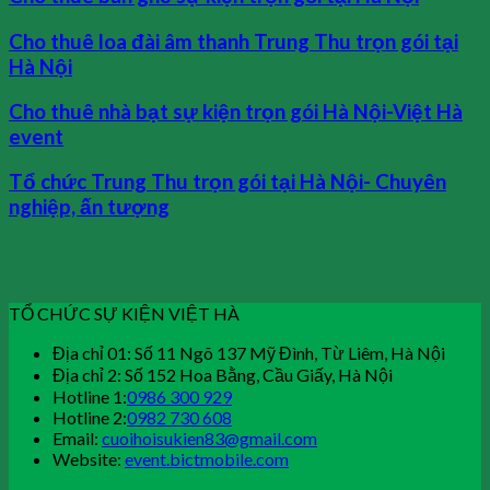
Cho thuê loa đài âm thanh Trung Thu trọn gói tại
Hà Nội
Cho thuê nhà bạt sự kiện trọn gói Hà Nội-Việt Hà
event
Tổ chức Trung Thu trọn gói tại Hà Nội- Chuyên
nghiệp, ấn tượng
TỔ CHỨC SỰ KIỆN VIỆT HÀ
Địa chỉ 01: Số 11 Ngõ 137 Mỹ Đình, Từ Liêm, Hà Nội
Địa chỉ 2: Số 152 Hoa Bằng, Cầu Giấy, Hà Nội
Hotline 1:
0986 300 929
Hotline 2:
0982 730 608
Email:
cuoihoisukien83@gmail.com
Website:
event.bictmobile.com