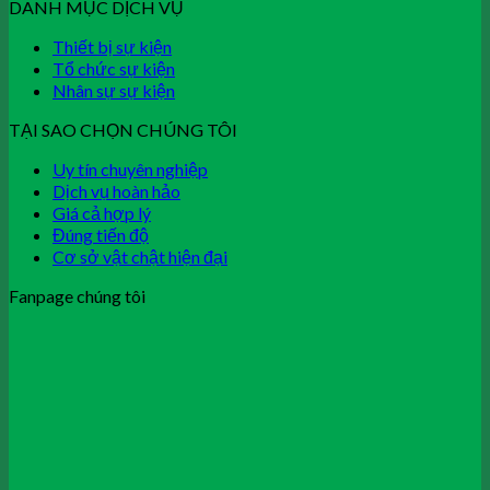
DANH MỤC DỊCH VỤ
Thiết bị sự kiện
Tổ chức sự kiện
Nhân sự sự kiện
TẠI SAO CHỌN CHÚNG TÔI
Uy tín chuyên nghiệp
Dịch vụ hoàn hảo
Giá cả hợp lý
Đúng tiến độ
Cơ sở vật chật hiện đại
Fanpage chúng tôi