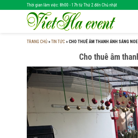
Skip
Thời gian làm việc: 8h00 - 17h từ Thứ 2 đến Chủ nhật
to
content
TRANG CHỦ
»
TIN TỨC
»
CHO THUÊ ÂM THANH ÁNH SÁNG NOEL
Cho thuê âm than