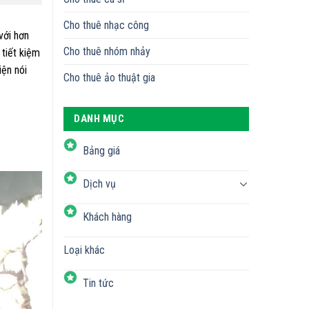
Cho thuê nhạc công
với hơn
Cho thuê nhóm nhảy
 tiết kiệm
iện nói
Cho thuê ảo thuật gia
DANH MỤC
Bảng giá
Dịch vụ
Khách hàng
Loại khác
Tin tức