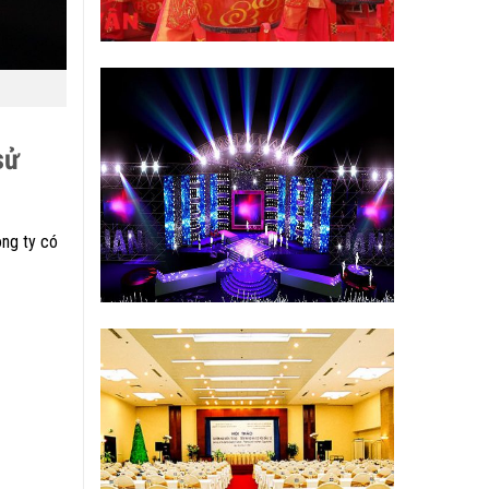
sử
ông ty có