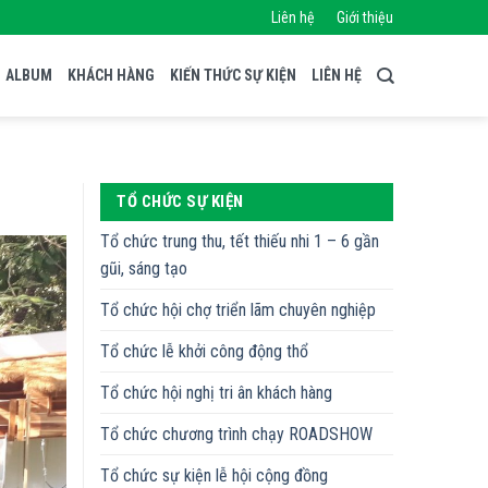
Liên hệ
Giới thiệu
ALBUM
KHÁCH HÀNG
KIẾN THỨC SỰ KIỆN
LIÊN HỆ
TỔ CHỨC SỰ KIỆN
Tổ chức trung thu, tết thiếu nhi 1 – 6 gần
gũi, sáng tạo
Tổ chức hội chợ triển lãm chuyên nghiệp
Tổ chức lễ khởi công động thổ
Tổ chức hội nghị tri ân khách hàng
Tổ chức chương trình chạy ROADSHOW
Tổ chức sự kiện lễ hội cộng đồng