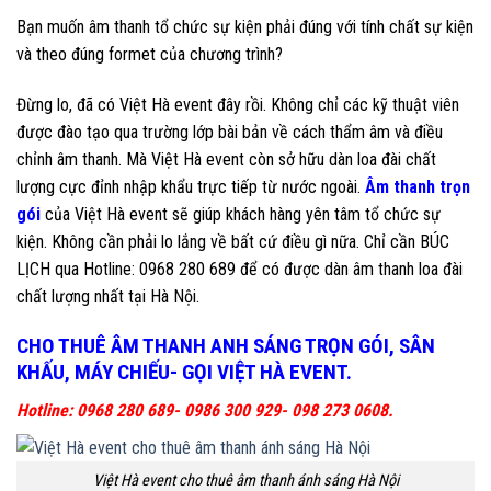
Bạn muốn âm thanh tổ chức sự kiện phải đúng với tính chất sự kiện
và theo đúng formet của chương trình?
Đừng lo, đã có Việt Hà event đây rồi. Không chỉ các kỹ thuật viên
được đào tạo qua trường lớp bài bản về cách thẩm âm và điều
chỉnh âm thanh. Mà Việt Hà event còn sở hữu dàn loa đài chất
lượng cực đỉnh nhập khẩu trực tiếp từ nước ngoài.
Âm thanh trọn
gói
của Việt Hà event sẽ giúp khách hàng yên tâm tổ chức sự
kiện. Không cần phải lo lắng về bất cứ điều gì nữa. Chỉ cần BÚC
LỊCH qua Hotline: 0968 280 689 để có được dàn âm thanh loa đài
chất lượng nhất tại Hà Nội.
CHO THUÊ ÂM THANH ANH SÁNG TRỌN GÓI, SÂN
KHẤU, MÁY CHIẾU- GỌI VIỆT HÀ EVENT.
Hotline: 0968 280 689- 0986 300 929- 098 273 0608.
Việt Hà event cho thuê âm thanh ánh sáng Hà Nội