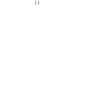
[...]