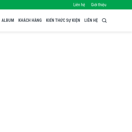
Liên hệ
Giới thiệu
ALBUM
KHÁCH HÀNG
KIẾN THỨC SỰ KIỆN
LIÊN HỆ