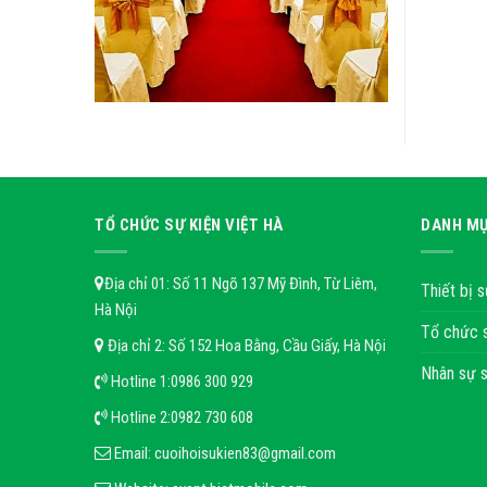
TỔ CHỨC SỰ KIỆN VIỆT HÀ
DANH MỤ
Địa chỉ 01: Số 11 Ngõ 137 Mỹ Đình, Từ Liêm,
Thiết bị s
Hà Nội
Tổ chức 
Địa chỉ 2: Số 152 Hoa Bằng, Cầu Giấy, Hà Nội
Nhân sự s
Hotline 1:
0986 300 929
Hotline 2:
0982 730 608
Email:
cuoihoisukien83@gmail.com